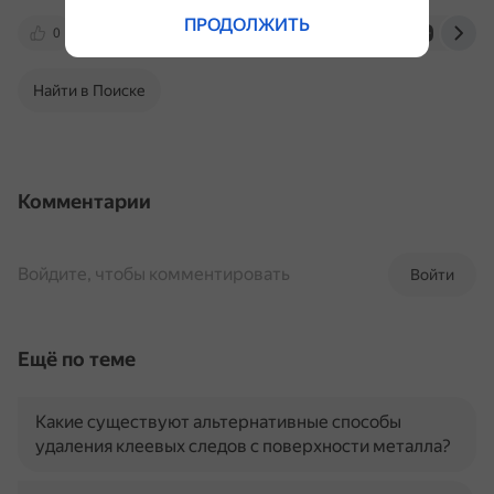
ПРОДОЛЖИТЬ
0
skifmusic.ru
www.flickr.com
dzen.ru
Найти в Поиске
Комментарии
Войдите, чтобы комментировать
Войти
Ещё по теме
Какие существуют альтернативные способы
удаления клеевых следов с поверхности металла?