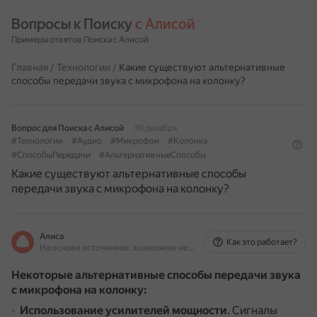
Вопросы к Поиску 
с Алисой
Примеры ответов Поиска с Алисой
Главная
/
Технологии
/
Какие существуют альтернативные
способы передачи звука с микрофона на колонку?
Вопрос для Поиска с Алисой
30 декабря
#Технологии
#Аудио
#Микрофон
#Колонка
#СпособыПередачи
#АльтернативныеСпособы
Какие существуют альтернативные способы
передачи звука с микрофона на колонку?
Алиса
Как это работает?
На основе источников, возможны неточности
Некоторые альтернативные способы передачи звука
с микрофона на колонку:
Использование усилителей мощности
.
Сигналы