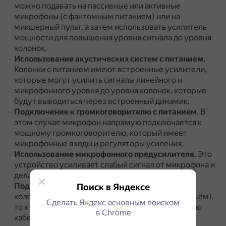
можно подавать на пассивные или активные
микрофоны (с фантомным питанием) или на
микшерный пульт, а затем использовать усилитель
мощности для повышения уровня сигнала до уровня
колонок.
Использование акустических систем с питанием
.
Колонки с питанием имеют встроенные усилители,
которые могут усилить сигналы линейного и
микрофонного уровня до уровня колонок, которые
будут выводиться через встроенный динамик.
Подключение к громкоговорителю с питанием
.
В
этом случае микрофон напрямую подключается к
мощному громкоговорителю, который имеет
микрофонные входы и регуляторы усиления.
Использование микрофонного предусилителя
.
Это
устройство усиливает слабый сигнал от микрофона и
делает его совместимым с входом колонки.
Подключение к входу AUX на колонке
.
Если у
Поиск в Яндексе
колонки есть такой вход (обычно это 3,5 мм разъём),
Сделать Яндекс основным поиском
то к ней можно подключить микрофон с помощью
в Сhrome
кабеля «Джек-Джек».