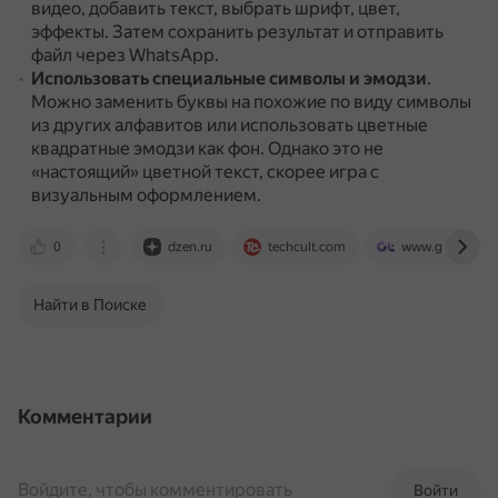
видео, добавить текст, выбрать шрифт, цвет,
эффекты.
Затем сохранить результат и отправить
файл через WhatsApp.
Использовать специальные символы и эмодзи
.
Можно заменить буквы на похожие по виду символы
из других алфавитов или использовать цветные
квадратные эмодзи как фон.
Однако это не
«настоящий» цветной текст, скорее игра с
визуальным оформлением.
0
dzen.ru
techcult.com
www.guidingte
Найти в Поиске
Комментарии
Войдите, чтобы комментировать
Войти