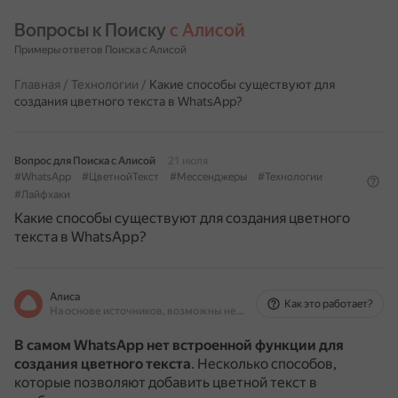
Вопросы к Поиску 
с Алисой
Примеры ответов Поиска с Алисой
Главная
/
Технологии
/
Какие способы существуют для
создания цветного текста в WhatsApp?
Вопрос для Поиска с Алисой
21 июля
#WhatsApp
#ЦветнойТекст
#Мессенджеры
#Технологии
#Лайфхаки
Какие способы существуют для создания цветного
текста в WhatsApp?
Алиса
Как это работает?
На основе источников, возможны неточности
В самом WhatsApp нет встроенной функции для
создания цветного текста
.
Несколько способов,
которые позволяют добавить цветной текст в