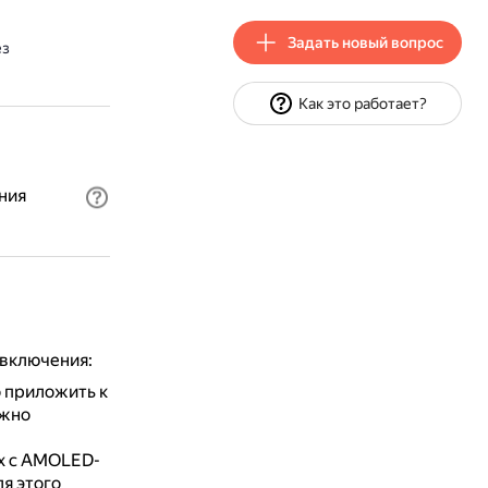
Задать новый вопрос
ез
Как это работает?
ния
 включения:
о приложить к
ожно
ах с AMOLED-
я этого