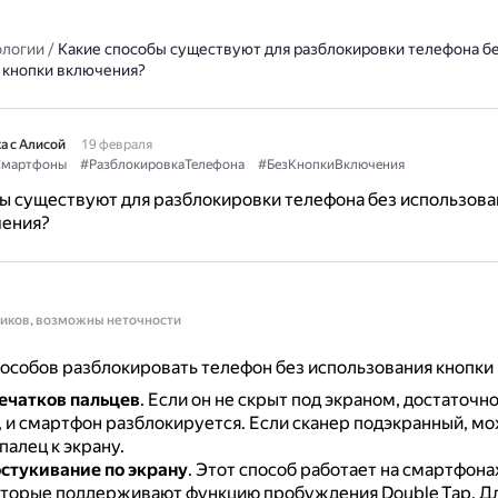
ологии
/
Какие способы существуют для разблокировки телефона б
 кнопки включения?
а с Алисой
19 февраля
мартфоны
#РазблокировкаТелефона
#БезКнопкиВключения
ы существуют для разблокировки телефона без использова
чения?
ников, возможны неточности
особов разблокировать телефон без использования кнопки
ечатков пальцев
.
Если он не скрыт под экраном, достаточн
, и смартфон разблокируется.
Если сканер подэкранный, м
алец к экрану.
стукивание по экрану
.
Этот способ работает на смартфон
оторые поддерживают функцию пробуждения Double Tap.
Дл