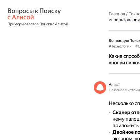
Вопросы к Поиску 
Главная
/
Техн
с Алисой
использования
Примеры ответов Поиска с Алисой
Вопрос для Поиск
#Технологии
#С
Какие способ
кнопки вклю
Алиса
На основе источ
Несколько сп
Сканер отп
нему палец
приложить п
Двойное по
экраном, к