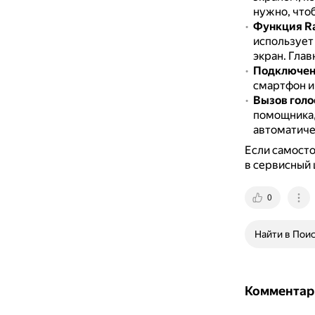
нужно, что
Функция Ra
использует
экран.
Глав
Подключени
смартфон и 
Вызов голо
помощника, 
автоматиче
Если самосто
в сервисный 
0
Найти в Пои
Комментар