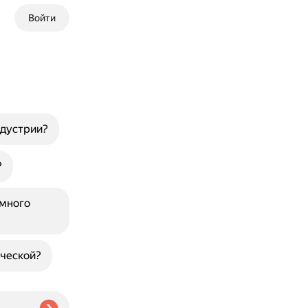
Войти
ндустрии?
?
ммного
ической?