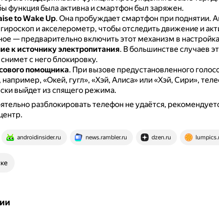
бы функция была активна и смартфон был заряжен.
ise to Wake Up
.
Она пробуждает смартфон при поднятии.
А
 гироскоп и акселерометр, чтобы отследить движение и ак
ное — предварительно включить этот механизм в настройка
е к источнику электропитания
.
В большинстве случаев э
снимет с него блокировку.
сового помощника
.
При вызове предустановленного голос
например, «Окей, гугл», «Хэй, Алиса» или «Хэй, Сири», тел
ски выйдет из спящего режима.
ятельно разблокировать телефон не удаётся, рекомендует
центр.
androidinsider.ru
news.rambler.ru
dzen.ru
lumpics.
ске
ии