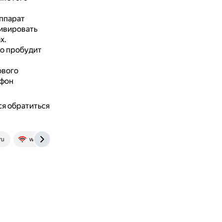
ппарат
тивировать
х.
то пробудит
ового
ефон
ся обратиться
ru
wifigid.ru