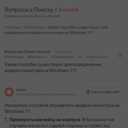
Вопросы к Поиску 
с Алисой
Примеры ответов Поиска с Алисой
Главная
/
Технологии
/
Какие способы существуют для
определения модели монитора на Windows 11?
Вопрос для Поиска с Алисой
19 февраля
#Мониторы
#Windows11
#Компьютеры
#IT
#Технологии
Какие способы существуют для определения
модели монитора на Windows 11?
Алиса
Как это работает?
На основе источников, возможны неточности
Несколько способов определить модель монитора на
Windows 11:
Проверить наклейку на корпусе
.
В большинстве
случаев она есть с задней стороны устройства,