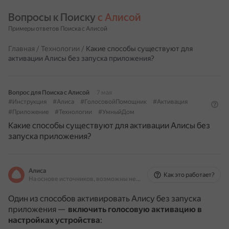
Вопросы к Поиску 
с Алисой
Примеры ответов Поиска с Алисой
Главная
/
Технологии
/
Какие способы существуют для
активации Алисы без запуска приложения?
Вопрос для Поиска с Алисой
7 мая
#Инструкция
#Алиса
#ГолосовойПомощник
#Активация
#Приложение
#Технологии
#УмныйДом
Какие способы существуют для активации Алисы без
запуска приложения?
Алиса
Как это работает?
На основе источников, возможны неточности
Один из способов активировать Алису без запуска
приложения —
включить голосовую активацию в
настройках устройства
: