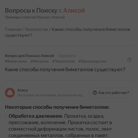
Вопросы к Поиску 
с Алисой
Примеры ответов Поиска с Алисой
Главная
/
Технологии
/
Какие способы получения биметаллов
существуют?
Вопрос для Поиска с Алисой
4 февраля
#Биметаллы
#Металлы
#Технологии
#Производство
Какие способы получения биметаллов существуют?
Алиса
Как это работает?
На основе источников, возможны неточности
Некоторые способы получения биметаллов:
Обработка давлением
.
Прокатка, осадка,
прессование, волочение.
Прокатка состоит в
совместной деформации листов, полос, лент
соединяемых металлов, собранных в пакет.