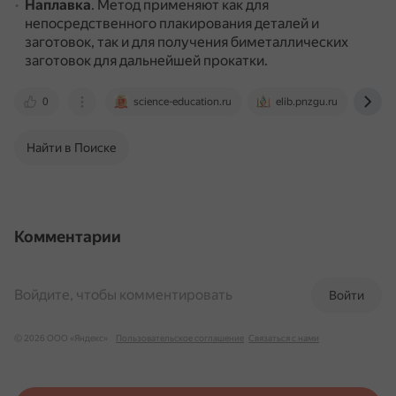
Наплавка
.
Метод применяют как для
непосредственного плакирования деталей и
заготовок, так и для получения биметаллических
заготовок для дальнейшей прокатки.
0
science-education.ru
elib.pnzgu.ru
ya
Найти в Поиске
Комментарии
Войдите, чтобы комментировать
Войти
© 2026 ООО «Яндекс»
Пользовательское соглашение
Связаться с нами