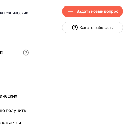
Задать новый вопрос
ия технических
Как это работает?
их
ических
но получить
о касается