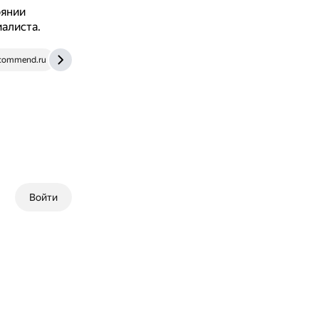
оянии
иалиста.
ecommend.ru
Войти