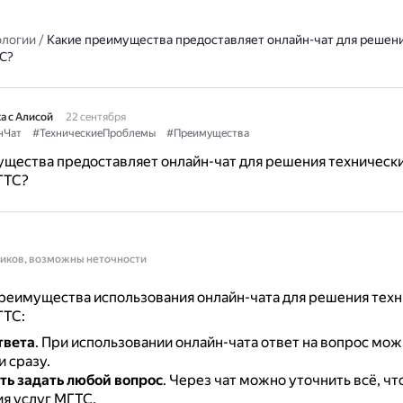
ологии
/
Какие преимущества предоставляет онлайн-чат для решен
С?
а с Алисой
22 сентября
нЧат
#ТехническиеПроблемы
#Преимущества
щества предоставляет онлайн-чат для решения техническ
ГТС?
ников, возможны неточности
реимущества использования онлайн-чата для решения техн
ГТС:
твета
.
При использовании онлайн-чата ответ на вопрос мож
 сразу.
ь задать любой вопрос
.
Через чат можно уточнить всё, чт
я услуг МГТС.