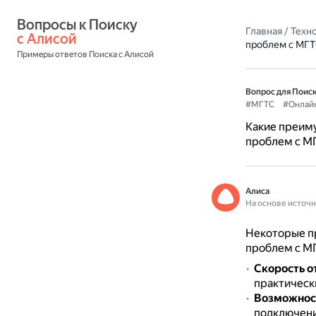
Вопросы к Поиску 
Главная
/
Техн
с Алисой
проблем с МГТ
Примеры ответов Поиска с Алисой
Вопрос для Поиск
#МГТС
#Онлай
Какие преиму
проблем с М
Алиса
На основе источ
Некоторые п
проблем с М
Скорость о
практически
Возможност
подключени