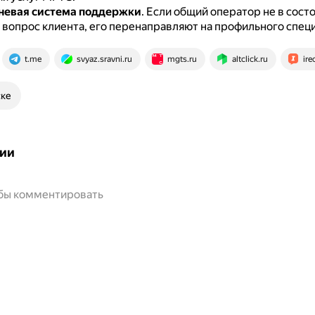
невая система поддержки
.
Если общий оператор не в сост
 вопрос клиента, его перенаправляют на профильного спец
t.me
svyaz.sravni.ru
mgts.ru
altclick.ru
ir
ске
ии
обы комментировать