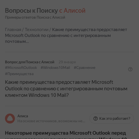
Вопросы к Поиску 
с Алисой
Примеры ответов Поиска с Алисой
Главная
/
Технологии
/
Какие преимущества предоставляет
Microsoft Outlook по сравнению с интегрированным
почтовым…
Вопрос для Поиска с Алисой
29 января
#MicrosoftOutlook
#Windows10Mail
#Сравнение
#Преимущества
Какие преимущества предоставляет Microsoft
Outlook по сравнению с интегрированным почтовым
клиентом Windows 10 Mail?
Алиса
Как это работает?
На основе источников, возможны неточности
Некоторые преимущества Microsoft Outlook перед