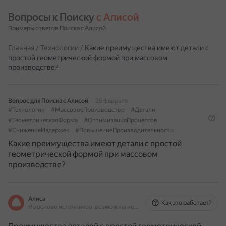
Вопросы к Поиску 
с Алисой
Примеры ответов Поиска с Алисой
Главная
/
Технологии
/
Какие преимущества имеют детали с
простой геометрической формой при массовом
производстве?
Вопрос для Поиска с Алисой
26 февраля
#Технологии
#МассовоеПроизводство
#Детали
#ГеометрическаяФорма
#ОптимизацияПроцессов
#СнижениеИздержек
#ПовышениеПроизводительности
Какие преимущества имеют детали с простой
геометрической формой при массовом
производстве?
Алиса
Как это работает?
На основе источников, возможны неточности