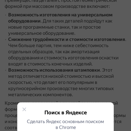
Преимущества деталей с простой геометрической
формой при массовом производстве включают:
Возможность изготовления на универсальном
оборудовании
.
Для таких деталей подойдут как
новые программные станки, так и простое
универсальное оборудование.
Снижение трудоёмкости и стоимости изготовления
.
Чем больше партия, тем ниже себестоимость
отдельных образцов, так как амортизация
оборудования и стоимость изготовления оснастки
входят в стоимость конечных изделий.
Возможность использования штамповки
.
Этот
метод отличается низкой стоимостью и высокой
скоростью, что делает его популярным в
крупносерийном производстве многих типовых
металлических компонентов.
Кроме того, для деталей с простой геометрической
формой проще разрабатывать технологический
Поиск в Яндексе
процесс изготовления, так как в зависимости от формы
Сделать Яндекс основным поиском
и конфигурации детали технологом разрабатывается
в Сhrome
соответствующий технологический процесс.