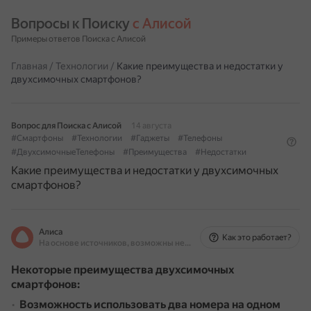
Вопросы к Поиску 
с Алисой
Примеры ответов Поиска с Алисой
Главная
/
Технологии
/
Какие преимущества и недостатки у
двухсимочных смартфонов?
Вопрос для Поиска с Алисой
14 августа
#Смартфоны
#Технологии
#Гаджеты
#Телефоны
#ДвухсимочныеТелефоны
#Преимущества
#Недостатки
Какие преимущества и недостатки у двухсимочных
смартфонов?
Алиса
Как это работает?
На основе источников, возможны неточности
Некоторые преимущества двухсимочных
смартфонов:
Возможность использовать два номера на одном