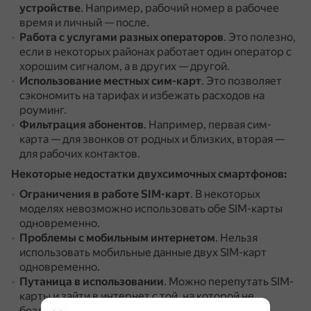
устройстве
.
Например, рабочий номер в рабочее
время и личный — после.
Работа с услугами разных операторов
.
Это полезно,
если в некоторых районах работает один оператор с
хорошим сигналом, а в других — другой.
Использование местных сим-карт
.
Это позволяет
сэкономить на тарифах и избежать расходов на
роуминг.
Фильтрация абонентов
.
Например, первая сим-
карта — для звонков от родных и близких, вторая —
для рабочих контактов.
Некоторые недостатки двухсимочных смартфонов:
Ограничения в работе SIM-карт
.
В некоторых
моделях невозможно использовать обе SIM-карты
одновременно.
Проблемы с мобильным интернетом
.
Нельзя
использовать мобильные данные двух SIM-карт
одновременно.
Путаница в использовании
.
Можно перепутать SIM-
карты и зайти в интернет с той, на которой не
безлимитный тариф.