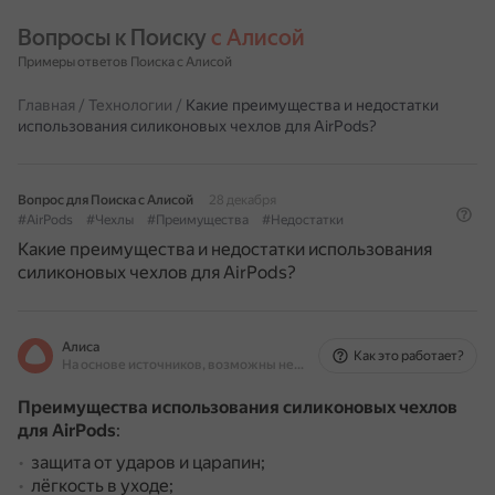
Вопросы к Поиску 
с Алисой
Примеры ответов Поиска с Алисой
Главная
/
Технологии
/
Какие преимущества и недостатки
использования силиконовых чехлов для AirPods?
Вопрос для Поиска с Алисой
28 декабря
#AirPods
#Чехлы
#Преимущества
#Недостатки
Какие преимущества и недостатки использования
силиконовых чехлов для AirPods?
Алиса
Как это работает?
На основе источников, возможны неточности
Преимущества использования силиконовых чехлов
для AirPods
:
защита от ударов и царапин;
лёгкость в уходе;