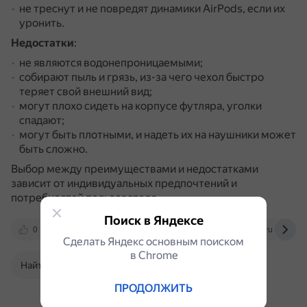
не треснут и не повредят динамики AirPods, если их
уронить.
Недостатки
:
не являются водонепроницаемыми;
собирают пыль и грязь, из-за чего чехол быстро
теряет свой внешний вид;
могут плохо сидеть на корпусе футляра, уголки
спадают;
могут быть плотными, и надеть их на наушники может
быть сложно.
Выбор между преимуществами и недостатками
зависит от индивидуальных предпочтений и
потребностей пользователя.
Поиск в Яндексе
0
www.wjsilicone.com
www.iphones.ru
Сделать Яндекс основным поиском
в Сhrome
Найти в Поиске
ПРОДОЛЖИТЬ