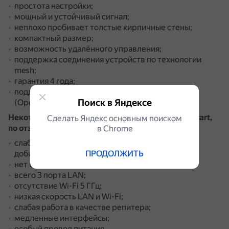
простота настройки;
мощный и устойчивый сигнал;
неплохо пробивает толстые кирпичные стены;
компактный размер;
возможность удалённого управления;
поддержка соединения устройств по технологии
mesh;
гарантия 4 года;
поддержка разных вариантов туннелирования
Поиск в Яндексе
(OpenVPN, WireGuard и так далее).
Некоторые недостатки Wi-Fi роутера Keenetic Start,
Сделать Яндекс основным поиском
по отзывам покупателей:
в Сhrome
слабый сигнал (через 12–15 метров уже еле
ПРОДОЛЖИТЬ
добивает);
нет возможности прошить на OpenWRT;
всего 3 порта LAN;
отсутствие Wi-Fi 5 ГГц;
низкая скорость LAN и Wi-Fi;
слабая работа в качестве репитера;
медленные интерфейсы;
особый провод питания.