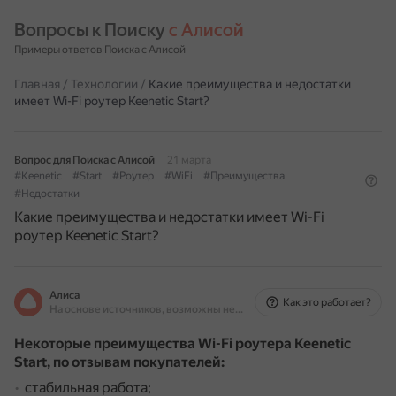
Вопросы к Поиску 
с Алисой
Примеры ответов Поиска с Алисой
Главная
/
Технологии
/
Какие преимущества и недостатки
имеет Wi-Fi роутер Keenetic Start?
Вопрос для Поиска с Алисой
21 марта
#Keenetic
#Start
#Роутер
#WiFi
#Преимущества
#Недостатки
Какие преимущества и недостатки имеет Wi-Fi
роутер Keenetic Start?
Алиса
Как это работает?
На основе источников, возможны неточности
Некоторые преимущества Wi-Fi роутера Keenetic
Start, по отзывам покупателей:
стабильная работа;