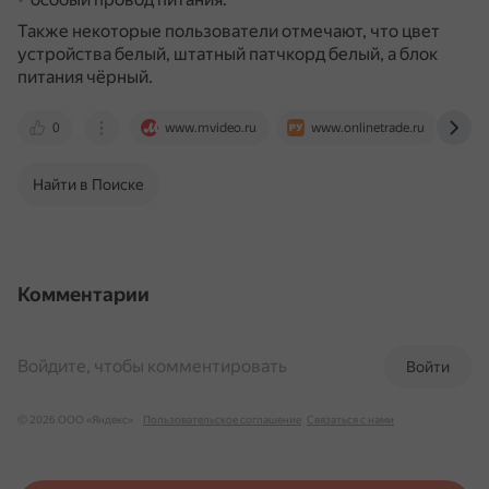
Также некоторые пользователи отмечают, что цвет
устройства белый, штатный патчкорд белый, а блок
питания чёрный.
0
www.mvideo.ru
www.onlinetrade.ru
r
Найти в Поиске
Комментарии
Войдите, чтобы комментировать
Войти
© 2026 ООО «Яндекс»
Пользовательское соглашение
Связаться с нами