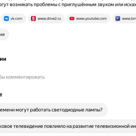
огут возникать проблемы с приглушённым звуком или иска
vk.com
www.drive2.ru
www.youtube.com
www.bm
ске
ии
обы комментировать
е
емени могут работать светодиодные лампы?
ковое телевидение повлияло на развитие телевизионной и