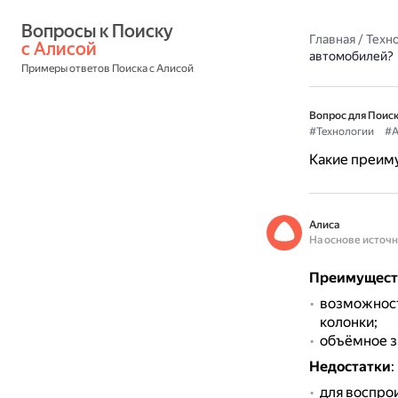
Вопросы к Поиску 
Главная
/
Техн
с Алисой
автомобилей?
Примеры ответов Поиска с Алисой
Вопрос для Поиск
#Технологии
#А
Какие преиму
Алиса
На основе источ
Преимуществ
возможность
колонки;
объёмное з
Недостатки
:
для воспро