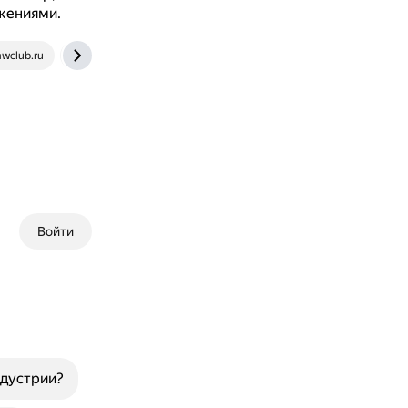
жениями.
wclub.ru
www.anymp4.com
Войти
ндустрии?