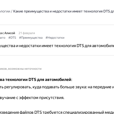
ологии
/
Какие преимущества и недостатки имеет технология DTS д
а с Алисой
21 февраля
вто
#DTS
#Преимущества
#Недостатки
щества и недостатки имеет технология DTS для автомобил
ников, возможны неточности
а технологии DTS для автомобилей
:
 регулировать, куда подавать больше звука: на передние и
вучание с эффектом присутствия.
изведения файлов DTS требуется специализированный меди