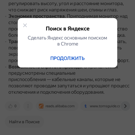
регулировать высоту, угол и расстояние монитора,
что снижает риск напряжения шеи, спины и глаз.
Экономия пространства
.
Приподнимая монитор над
столом, кронштейн освобождает ценное
Поиск в Яндексе
пространство на столе, делая рабочее пространство
более организованным и свободным от беспорядка.
Сделать Яндекс основным поиском
Трансформируемость
.
Возможность регулировать,
в Сhrome
поворачивать, наклонять, а иногда и поворачивать
экран обеспечивает настраиваемое качество
ПРОДОЛЖИТЬ
просмотра, повышая производительность и комфорт.
Возможность спрятать провода
.
В кронштейнах
предусмотрены специальные
приспособления — кабельные каналы, которые не
позволяют проводам запутаться и упрощают процесс
отключения и подключения оборудования.
0
reads.alibaba.com
www.tomsguide.com
Найти в Поиске