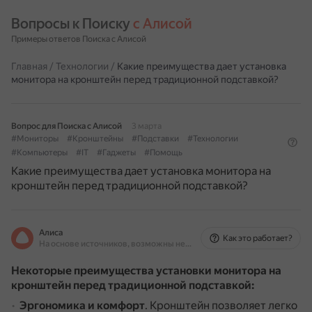
Вопросы к Поиску 
с Алисой
Примеры ответов Поиска с Алисой
Главная
/
Технологии
/
Какие преимущества дает установка
монитора на кронштейн перед традиционной подставкой?
Вопрос для Поиска с Алисой
3 марта
#Мониторы
#Кронштейны
#Подставки
#Технологии
#Компьютеры
#IT
#Гаджеты
#Помощь
Какие преимущества дает установка монитора на
кронштейн перед традиционной подставкой?
Алиса
Как это работает?
На основе источников, возможны неточности
Некоторые преимущества установки монитора на
кронштейн перед традиционной подставкой:
Эргономика и комфорт
.
Кронштейн позволяет легко