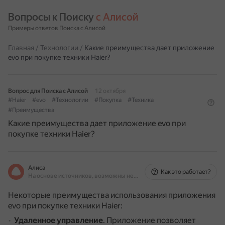
Вопросы к Поиску 
с Алисой
Примеры ответов Поиска с Алисой
Главная
/
Технологии
/
Какие преимущества дает приложение
evo при покупке техники Haier?
Вопрос для Поиска с Алисой
12 октября
#Haier
#evo
#Технологии
#Покупка
#Техника
#Преимущества
Какие преимущества дает приложение evo при
покупке техники Haier?
Алиса
Как это работает?
На основе источников, возможны неточности
Некоторые преимущества использования приложения
evo при покупке техники Haier:
Удаленное управление
.
Приложение позволяет