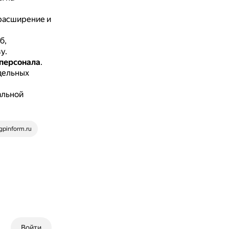
 расширение и
б,
у.
 персонала
.
дельных
альной
gpinform.ru
Войти