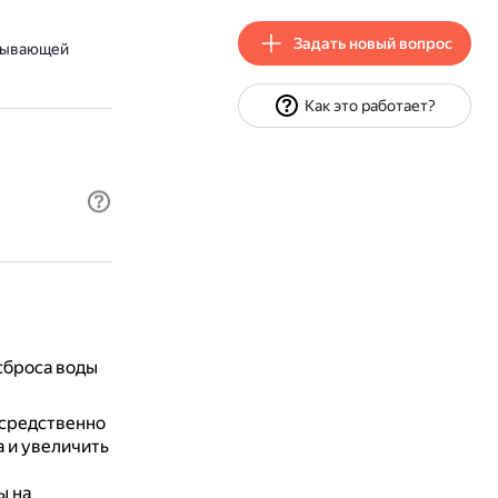
Задать новый вопрос
обывающей
Как это работает?
сброса воды
осредственно
а и увеличить
ы на