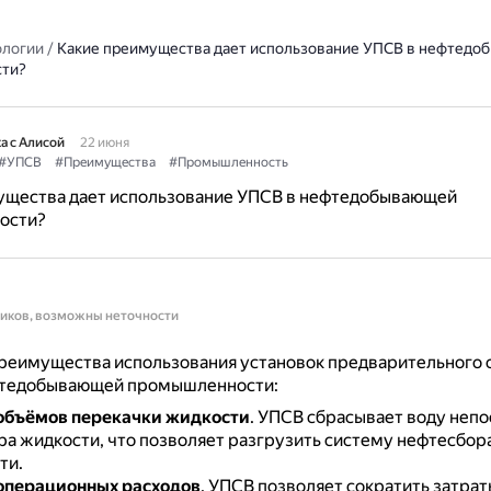
ологии
/
Какие преимущества дает использование УПСВ в нефтед
ти?
а с Алисой
22 июня
#УПСВ
#Преимущества
#Промышленность
ущества дает использование УПСВ в нефтедобывающей
ости?
ников, возможны неточности
реимущества использования установок предварительного 
фтедобывающей промышленности:
объёмов перекачки жидкости
.
УПСВ сбрасывает воду неп
ра жидкости, что позволяет разгрузить систему нефтесбор
ти.
операционных расходов
.
УПСВ позволяет сократить затрат