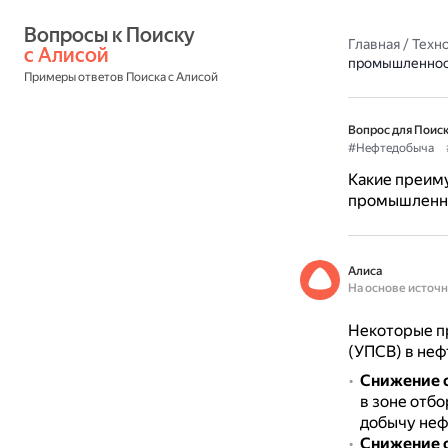
Вопросы к Поиску 
Главная
/
Техн
с Алисой
промышленнос
Примеры ответов Поиска с Алисой
Вопрос для Поиск
#Нефтедобыча
Какие преим
промышленн
Алиса
На основе источ
Некоторые п
(УПСВ) в не
Снижение 
в зоне отбо
добычу неф
Снижение 