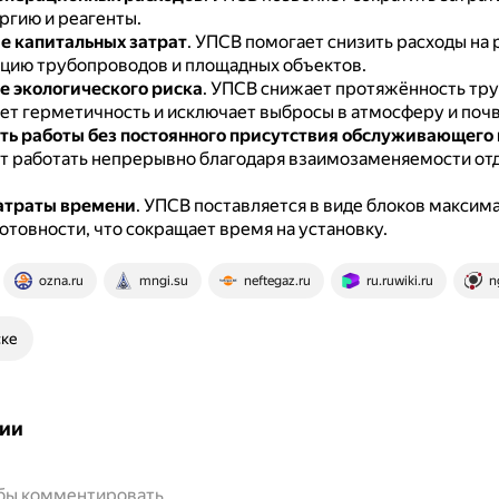
ргию и реагенты.
 капитальных затрат
.
УПСВ помогает снизить расходы на
цию трубопроводов и площадных объектов.
 экологического риска
.
УПСВ снижает протяжённость тру
ет герметичность и исключает выбросы в атмосферу и почв
ь работы без постоянного присутствия обслуживающего
 работать непрерывно благодаря взаимозаменяемости от
атраты времени
.
УПСВ поставляется в виде блоков максим
отовности, что сокращает время на установку.
ozna.ru
mngi.su
neftegaz.ru
ru.ruwiki.ru
n
ске
ии
обы комментировать