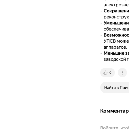
электроэне
Сокращение
реконструк
Уменьшение
обеспечива
Возможност
УПСВ может
аппаратов.
Меньшие з
заводской г
0
Найти в Пои
Комментар
Войдите, чт