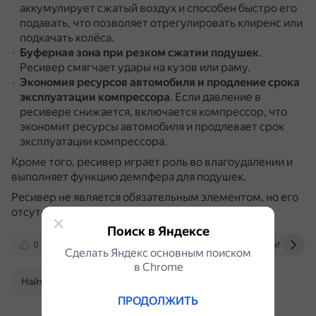
аккумулирует сжатый воздух и способен быстро его
подавать, что позволяет отрегулировать клиренс или
подкачать колёса.
Буферная зона при резком сжатии подушек
.
Ресивер смягчает удары на кузов или раму.
Экономия ресурсов автомобиля и продление срока
эксплуатации компрессора
.
Если давление в
ресивере снижается, включается компрессор, что
экономит ресурсы автомобиля и продлевает срок
эксплуатации компрессора.
Кроме того, ресивер играет роль во влагоудалении и
выполняет функцию демпфера для подушек.
Ресивер не является обязательным элементом, но его
отсутствие увеличит время подкачки.
Поиск в Яндексе
0
4x4.media
vk.com
xn--80aafe8cxab8h
Сделать Яндекс основным поиском
в Сhrome
Найти в Поиске
ПРОДОЛЖИТЬ