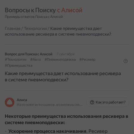
Вопросы к Поиску 
с Алисой
Примеры ответов Поиска с Алисой
Главная
/
Технологии
/
Какие преимущества дает
использование ресивера в системе пневмоподвески?
Вопрос для Поиска с Алисой
7 сентября
#Технологии
#Авто
#Пневмоподвеска
#Ресивер
#Преимущества
Какие преимущества дает использование ресивера
в системе пневмоподвески?
Алиса
Как это работает?
На основе источников, возможны неточности
Некоторые преимущества использования ресивера в
системе пневмоподвески:
Ускорение процесса накачивания
.
Ресивер