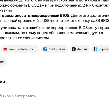
ой памяти
.
Для этого на материнской плате есть кнопка Flash
жно обновить BIOS даже при подключённых 24- и 8-контак
итания.
ть восстановить повреждённый BIOS
.
Для этого достаточн
писанной прошивкой в USB-порт и нажать кнопку «USB BIOS 
 учитывать, что ошибки при перепрошивке BIOS могут прив
еполадкам, поэтому перед обновлением рекомендуется
роваться со специалистом.
www.hardwareluxx.ru
otvet.mail.ru
dzen.ru
superu
ске
ии
обы комментировать