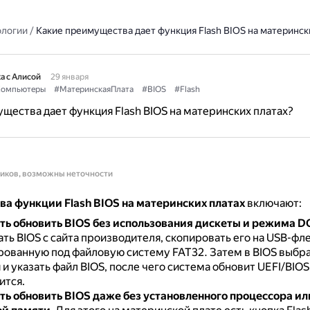
ологии
/
Какие преимущества дает функция Flash BIOS на материнск
а с Алисой
29 января
омпьютеры
#МатеринскаяПлата
#BIOS
#Flash
щества дает функция Flash BIOS на материнских платах?
ников, возможны неточности
а функции Flash BIOS на материнских платах
включают:
ь обновить BIOS без использования дискеты и режима D
ть BIOS с сайта производителя, скопировать его на USB-фл
ованную под файловую систему FAT32.
Затем в BIOS выбр
и указать файл BIOS, после чего система обновит UEFI/BIOS
ится.
ь обновить BIOS даже без установленного процессора ил