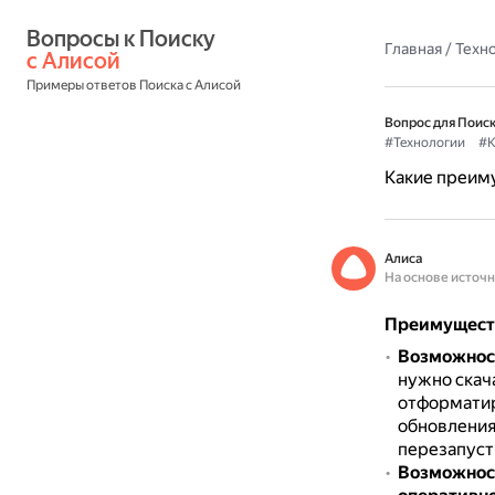
Вопросы к Поиску 
Главная
/
Техн
с Алисой
Примеры ответов Поиска с Алисой
Вопрос для Поиск
#Технологии
#К
Какие преиму
Алиса
На основе источ
Преимуществ
Возможност
нужно скача
отформатир
обновления 
перезапуст
Возможност