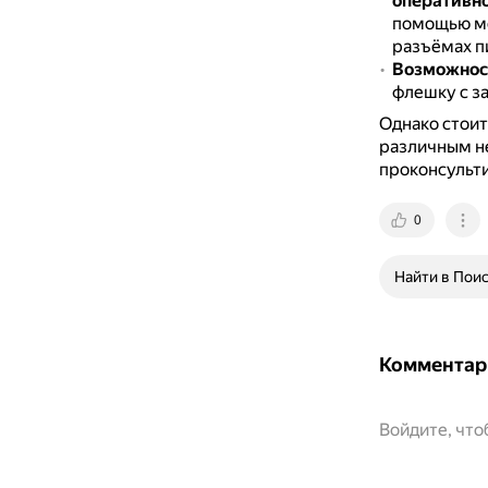
оперативн
помощью мо
разъёмах п
Возможнос
флешку с за
Однако стоит
различным н
проконсульти
0
Найти в Пои
Комментар
Войдите, чт