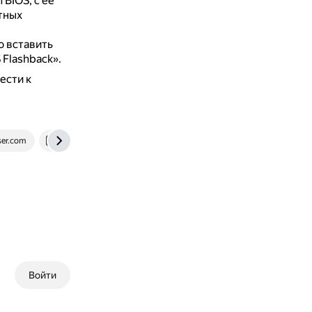
 BIOS, с её
тных
о вставить
Flashback».
ести к
ser.com
club.dns-shop.ru
Войти