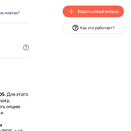
Задать новый вопрос
их платах?
Как это работает?
OS
.
Для этого
ешку,
ать опцию
 и
и