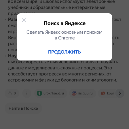
во всём мире.
В школах используют электронные
учебники и образовательные интерактивные
приложения.
Развлечения
.
Стриминговые платформы позволяют
Поиск в Яндексе
смотреть фильмы и сериалы, слушать музыку и
играть в видеоигры на любом устройстве.
Сделать Яндекс основным поиском
Виртуальная реальность и дополненная реальность
в Сhrome
расширяют возможности развлечений и создают
новые формы искусства.
ПРОДОЛЖИТЬ
Научные исследования
.
Суперкомпьютеры и
высокоскоростные вычисления позволяют изучать
данные и моделировать сложные процессы.
Это
способствует прогрессу во многих регионах, от
астрономии и физики до биологии и климатологии.
0
urok.1sept.ru
iis.guu.ru
kopilkaurokov
Найти в Поиске