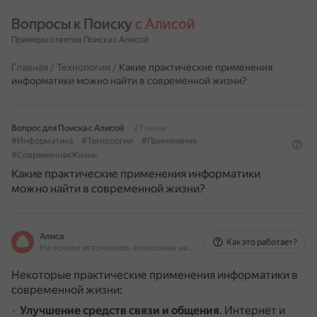
Вопросы к Поиску 
с Алисой
Примеры ответов Поиска с Алисой
Главная
/
Технологии
/
Какие практические применения
информатики можно найти в современной жизни?
Вопрос для Поиска с Алисой
27 июня
#Информатика
#Технологии
#Применение
#СовременнаяЖизнь
Какие практические применения информатики
можно найти в современной жизни?
Алиса
Как это работает?
На основе источников, возможны неточности
Некоторые практические применения информатики в
современной жизни:
Улучшение средств связи и общения
.
Интернет и