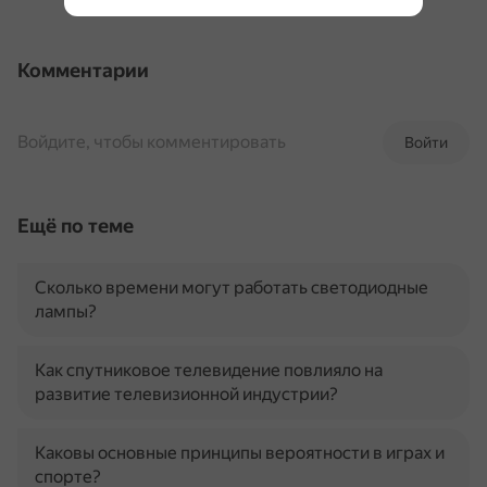
Комментарии
Войдите, чтобы комментировать
Войти
Ещё по теме
Сколько времени могут работать светодиодные
лампы?
Как спутниковое телевидение повлияло на
развитие телевизионной индустрии?
Каковы основные принципы вероятности в играх и
спорте?