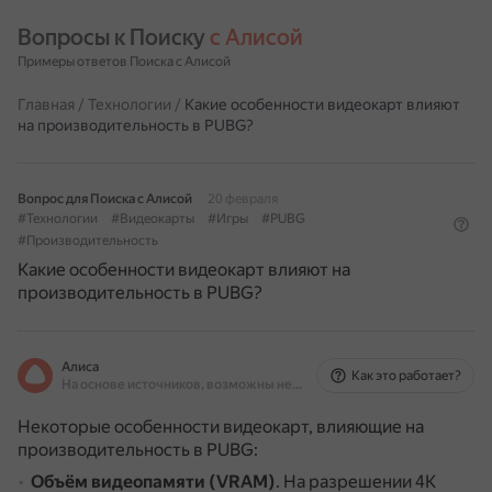
Вопросы к Поиску 
с Алисой
Примеры ответов Поиска с Алисой
Главная
/
Технологии
/
Какие особенности видеокарт влияют
на производительность в PUBG?
Вопрос для Поиска с Алисой
20 февраля
#Технологии
#Видеокарты
#Игры
#PUBG
#Производительность
Какие особенности видеокарт влияют на
производительность в PUBG?
Алиса
Как это работает?
На основе источников, возможны неточности
Некоторые особенности видеокарт, влияющие на
производительность в PUBG:
Объём видеопамяти (VRAM)
.
На разрешении 4K