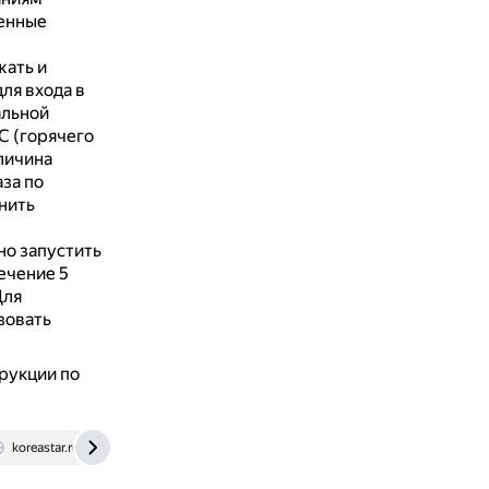
оенные
жать и
ля входа в
альной
С (горячего
личина
за по
нить
о запустить
ечение 5
Для
зовать
рукции по
koreastar.ru
mcgrp.ru