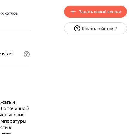
Задать новый вопрос
ых котлов
Как это работает?
astar?
:
ажать и
 в течение 5
уменьшения
температуры
сти в
аниям