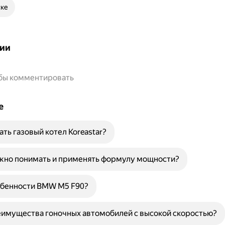
ске
ии
обы комментировать
е
ать газовый котел Koreastar?
жно понимать и применять формулу мощности?
обенности BMW M5 F90?
еимущества гоночных автомобилей с высокой скоростью?