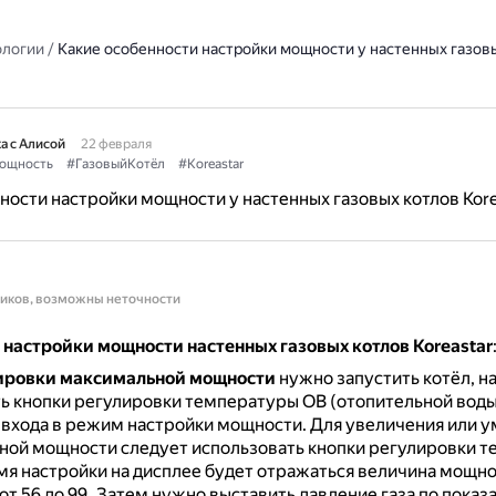
ологии
/
Какие особенности настройки мощности у настенных газов
а с Алисой
22 февраля
ощность
#ГазовыйКотёл
#Koreastar
ности настройки мощности у настенных газовых котлов Kore
ников, возможны неточности
 настройки мощности настенных газовых котлов Koreastar
ировки максимальной мощности
нужно запустить котёл, н
 кнопки регулировки температуры ОВ (отопительной воды)
 входа в режим настройки мощности.
Для увеличения или 
ной мощности следует использовать кнопки регулировки 
мя настройки на дисплее будет отражаться величина мощно
от 56 до 99.
Затем нужно выставить давление газа по показ