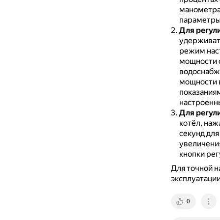
манометра 
параметры 
Для регул
удерживать
режим нас
мощности с
водоснабж
мощности в
показаниям
настроенны
Для регул
котёл, наж
секунд для
увеличени
кнопки ре
Для точной н
эксплуатации
0