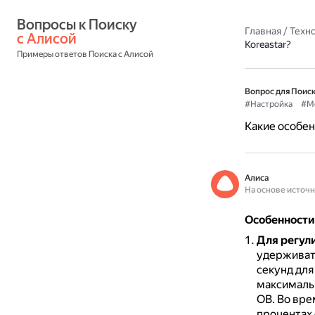
Вопросы к Поиску 
Главная
/
Техн
с Алисой
Koreastar?
Примеры ответов Поиска с Алисой
Вопрос для Поиск
#Настройка
#М
Какие особен
Алиса
На основе источ
Особенности
Для регул
удерживать
секунд для
максималь
ОВ.
Во вре
процентах 