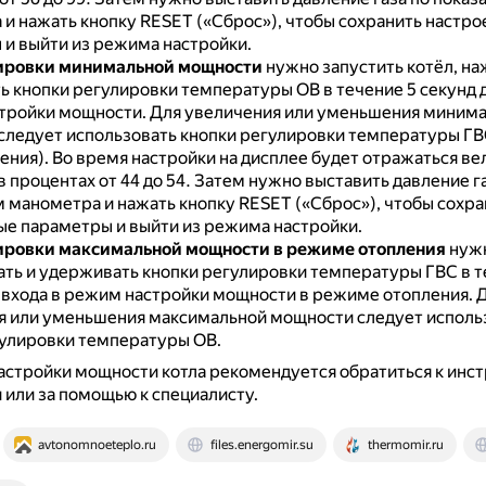
и нажать кнопку RESET («Сброс»), чтобы сохранить настр
и выйти из режима настройки.
ировки минимальной мощности
нужно запустить котёл, на
 кнопки регулировки температуры ОВ в течение 5 секунд д
тройки мощности.
Для увеличения или уменьшения миним
ледует использовать кнопки регулировки температуры ГВ
ения).
Во время настройки на дисплее будет отражаться ве
 процентах от 44 до 54.
Затем нужно выставить давление га
 манометра и нажать кнопку RESET («Сброс»), чтобы сохра
е параметры и выйти из режима настройки.
ировки максимальной мощности в режиме отопления
нужн
ать и удерживать кнопки регулировки температуры ГВС в т
 входа в режим настройки мощности в режиме отопления.
я или уменьшения максимальной мощности следует исполь
гулировки температуры ОВ.
астройки мощности котла рекомендуется обратиться к инст
 или за помощью к специалисту.
avtonomnoeteplo.ru
files.energomir.su
thermomir.ru