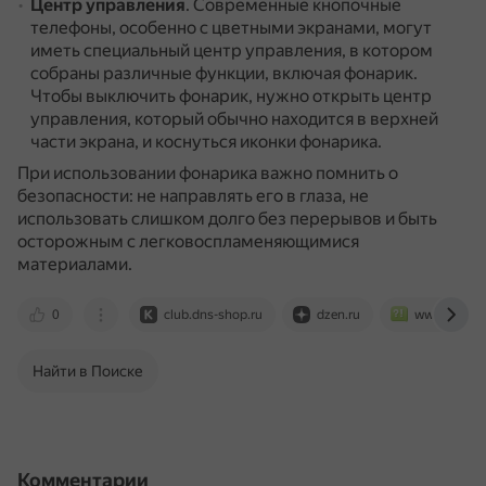
Центр управления
.
Современные кнопочные
телефоны, особенно с цветными экранами, могут
иметь специальный центр управления, в котором
собраны различные функции, включая фонарик.
Чтобы выключить фонарик, нужно открыть центр
управления, который обычно находится в верхней
части экрана, и коснуться иконки фонарика.
При использовании фонарика важно помнить о
безопасности: не направлять его в глаза, не
использовать слишком долго без перерывов и быть
осторожным с легковоспламеняющимися
материалами.
0
club.dns-shop.ru
dzen.ru
www.bolsho
Найти в Поиске
Комментарии