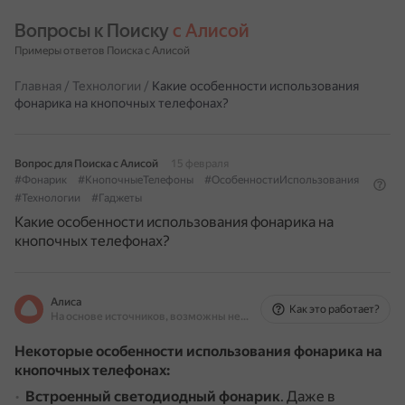
Вопросы к Поиску 
с Алисой
Примеры ответов Поиска с Алисой
Главная
/
Технологии
/
Какие особенности использования
фонарика на кнопочных телефонах?
Вопрос для Поиска с Алисой
15 февраля
#Фонарик
#КнопочныеТелефоны
#ОсобенностиИспользования
#Технологии
#Гаджеты
Какие особенности использования фонарика на
кнопочных телефонах?
Алиса
Как это работает?
На основе источников, возможны неточности
Некоторые особенности использования фонарика на
кнопочных телефонах:
Встроенный светодиодный фонарик
.
Даже в