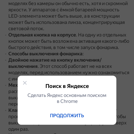
моделях без камеры он обычно есть, хотя и скромной
яркости.
У аппаратов с ёмкой батареей мощность
LED-элемента может быть выше, а в конструкции
может быть использована линза, концентрирующая
световой поток.
Отдельная кнопка на корпусе
.
На одну из отдельных
кнопок может быть возложена активация какого-либо
быстрого действия, в том числе запуск фонарика.
Способы выключения фонарика
:
Двойное нажатие на кнопку включения/
выключения
.
Этот способ работает не на всех
моделях, перед использованием нужно ознакомиться
с инструкцией к телефону.
Механический переключатель
.
Он обычно
Поиск в Яндексе
расположен на боковой грани телефона.
Чтобы
Сделать Яндекс основным поиском
выключить фонарик, нужно перевести
в Сhrome
переключатель в положение «выключено».
Клавиша прокрутки
.
Дважды нажав на клавишу
ПРОДОЛЖИТЬ
прокрутки вверх, можно включить фонарик, а чтобы
выключить, нужно нажать клавишу прокрутки вверх
один раз.