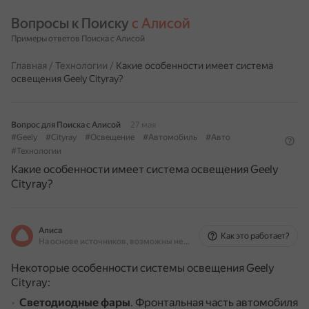
Вопросы к Поиску 
с Алисой
Примеры ответов Поиска с Алисой
Главная
/
Технологии
/
Какие особенности имеет система
освещения Geely Cityray?
Вопрос для Поиска с Алисой
27 мая
#Geely
#Cityray
#Освещение
#Автомобиль
#Авто
#Технологии
Какие особенности имеет система освещения Geely
Cityray?
Алиса
Как это работает?
На основе источников, возможны неточности
Некоторые особенности системы освещения Geely
Cityray:
Светодиодные фары
.
Фронтальная часть автомобиля