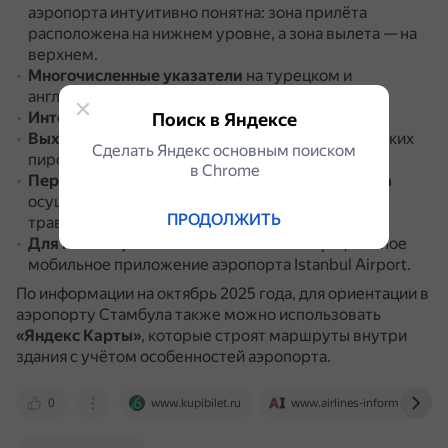
аэропорта интуитивно понятна: зона прилёта
расположена на нижнем уровне, а зона вылета — на
верхнем.
Многочисленные указатели
на турецком и
английском языках.
Интерактивные информационные стенды
.
Поиск в Яндексе
Выходы на посадку
(гейты) находятся в нескольких
Сделать Яндекс основным поиском
пирсах, обозначаемых буквами (A, B, D, F, G).
в Сhrome
Переходы между разными частями терминала
осуществляются пешком или с помощью
ПРОДОЛЖИТЬ
траволаторов (движущихся дорожек).
Для навигации
можно использовать официальное
мобильное приложение аэропорта Istanbul Airport.
По информации на октябрь 2025 года, для ориентации в
аэропорту Стамбула также можно использовать
«Яндекс Карты»
, которые строят маршруты внутри
здания с учётом особенностей аэропорта.
0
www.kupibilet.ru
www.airlines-inform.ru