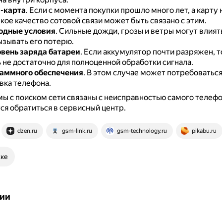
-карта
.
Если с момента покупки прошло много лет, а карту 
кое качество сотовой связи может быть связано с этим.
одные условия
.
Сильные дожди, грозы и ветры могут влиять
ызывать его потерю.
вень заряда батареи
.
Если аккумулятор почти разряжен, т
 не достаточно для полноценной обработки сигнала.
аммного обеспечения
.
В этом случае может потребоватьс
ка телефона.
ы с поиском сети связаны с неисправностью самого телефо
я обратиться в сервисный центр.
dzen.ru
gsm-link.ru
gsm-technology.ru
pikabu.ru
ске
ии