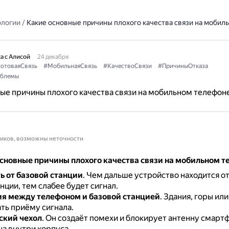
ологии
/
Какие основные причины плохого качества связи на мобил
а с Алисой
24 декабря
отоваяСвязь
#МобильнаяСвязь
#КачествоСвязи
#ПричиныОтказа
облемы
ые причины плохого качества связи на мобильном телефон
ников, возможны неточности
сновные причины плохого качества связи на мобильном т
ь от базовой станции
.
Чем дальше устройство находится о
нции, тем слабее будет сигнал.
я между телефоном и базовой станцией
.
Здания, горы или
ть приёму сигнала.
ский чехол
.
Он создаёт помехи и блокирует антенну смартф
а внутри корпуса.