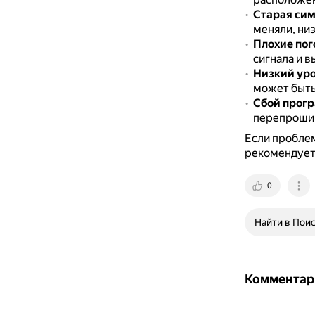
Старая сим
меняли, низ
Плохие пог
сигнала и в
Низкий уро
может быть
Сбой прогр
перепрошив
Если проблем
рекомендуетс
0
Найти в Пои
Комментар