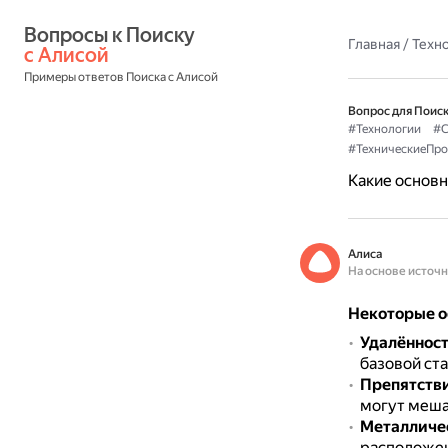
Вопросы к Поиску 
Главная
/
Техн
с Алисой
Примеры ответов Поиска с Алисой
Вопрос для Поиск
#Технологии
#С
#ТехническиеПр
Какие основн
Алиса
На основе источ
Некоторые о
Удалённост
базовой ста
Препятстви
могут меша
Металличе
расположен