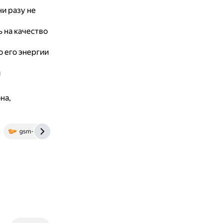
ни разу не
 на качество
о его энергии
я
на,
gsm-repiteri.ru