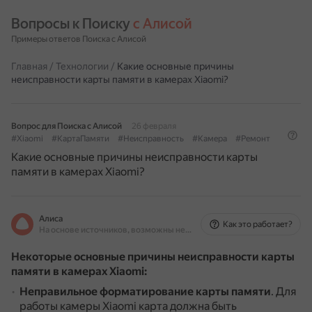
Вопросы к Поиску 
с Алисой
Примеры ответов Поиска с Алисой
Главная
/
Технологии
/
Какие основные причины
неисправности карты памяти в камерах Xiaomi?
Вопрос для Поиска с Алисой
26 февраля
#Xiaomi
#КартаПамяти
#Неисправность
#Камера
#Ремонт
Какие основные причины неисправности карты
памяти в камерах Xiaomi?
Алиса
Как это работает?
На основе источников, возможны неточности
Некоторые основные причины неисправности карты
памяти в камерах Xiaomi:
Неправильное форматирование карты памяти
.
Для
работы камеры Xiaomi карта должна быть