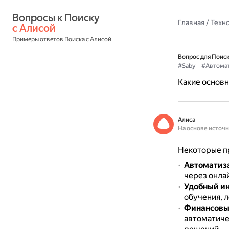
Вопросы к Поиску 
Главная
/
Техн
с Алисой
Примеры ответов Поиска с Алисой
Вопрос для Поиск
#Saby
#Автома
Какие основн
Алиса
На основе источ
Некоторые п
Автоматиз
через онла
Удобный и
обучения, 
Финансовый
автоматиче