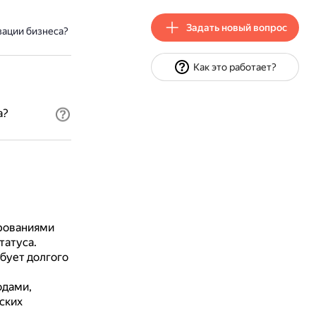
Задать новый вопрос
зации бизнеса?
Как это работает?
а?
рованиями
татуса.
бует долгого
одами,
ских