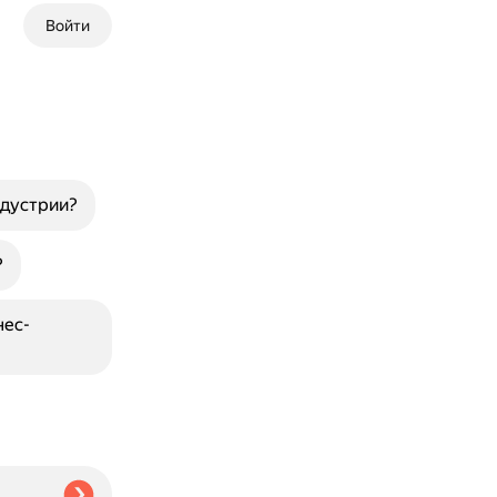
Войти
ндустрии?
?
нес-