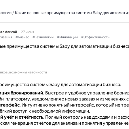
ологии
/
Какие основные преимущества системы Saby для автомати
а с Алисой
27 июня
тизация
#Бизнес
#Технологии
#Инновации
#Эффективность
ые преимущества системы Saby для автоматизации бизнес
ников, возможны неточности
реимущества системы Saby для автоматизации бизнеса:
ация бронирований
.
Быстрое и удобное управление брони
йн-платформу, уведомления о новых заказах и изменениях с
нтерфейс
.
Интуитивно понятный интерфейс, который не тре
лёгкий доступ к необходимой информации.
 учёт и отчётность
.
Полный контроль над доходами и расх
ская генерация отчётов для анализа и принятия управленче