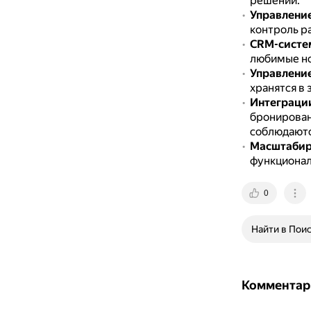
решений.
Управлени
контроль р
CRM-систе
любимые но
Управление
хранятся в
Интеграции
бронирован
соблюдаютс
Масштабир
функционал
0
Найти в Пои
Комментар