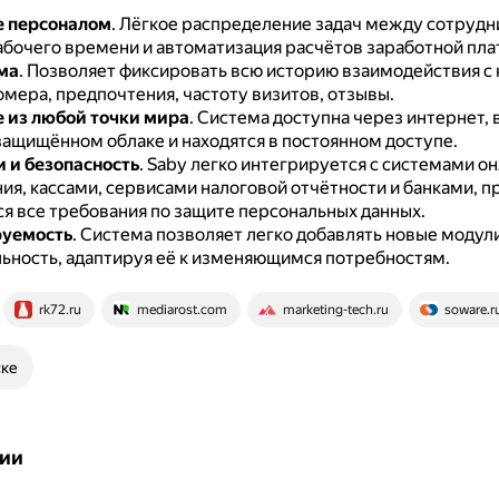
е персоналом
.
Лёгкое распределение задач между сотрудн
абочего времени и автоматизация расчётов заработной пла
ма
.
Позволяет фиксировать всю историю взаимодействия с 
мера, предпочтения, частоту визитов, отзывы.
 из любой точки мира
.
Система доступна через интернет, 
 защищённом облаке и находятся в постоянном доступе.
 и безопасность
.
Saby легко интегрируется с системами он
ия, кассами, сервисами налоговой отчётности и банками, п
я все требования по защите персональных данных.
уемость
.
Система позволяет легко добавлять новые модул
ьность, адаптируя её к изменяющимся потребностям.
rk72.ru
mediarost.com
marketing-tech.ru
soware.r
ске
ии