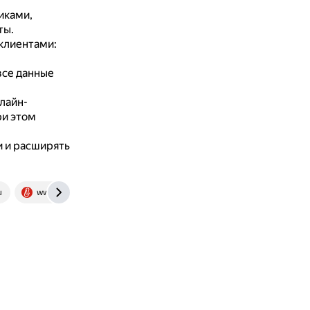
иками,
ты.
клиентами:
все данные
лайн-
ри этом
и и расширять
u
www.klerk.ru