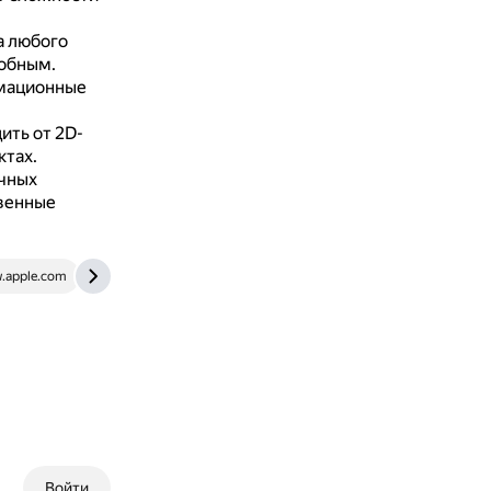
а любого
добным.
имационные
ить от 2D-
ктах.
чных
твенные
.apple.com
ios-apps.ru
Войти