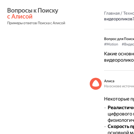
Вопросы к Поиску 
Главная
/
Техн
с Алисой
видеороликов
Примеры ответов Поиска с Алисой
Вопрос для Поиск
#Motion
#Виде
Какие основн
видеоролико
Алиса
На основе источ
Некоторые пр
Реалистич
цифрового 
физиологич
Скорость п
основной ма