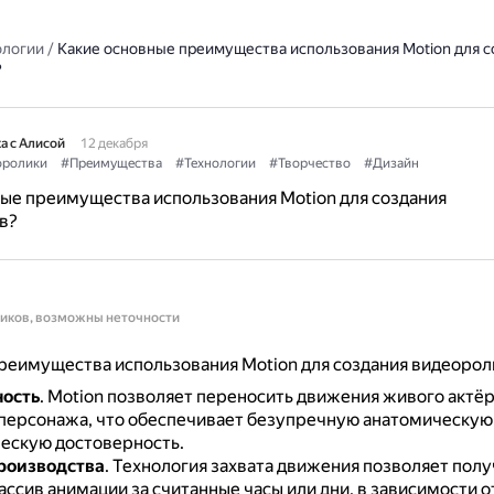
ологии
/
Какие основные преимущества использования Motion для с
?
а с Алисой
12 декабря
оролики
#Преимущества
#Технологии
#Творчество
#Дизайн
ые преимущества использования Motion для создания
в?
ников, возможны неточности
еимущества использования Motion для создания видеорол
ность
.
Motion позволяет переносить движения живого актёр
персонажа, что обеспечивает безупречную анатомическую
ескую достоверность.
роизводства
.
Технология захвата движения позволяет полу
ссив анимации за считанные часы или дни, в зависимости 