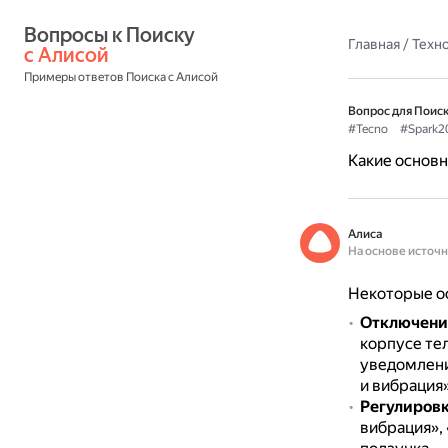
Вопросы к Поиску 
Главная
/
Техн
с Алисой
Примеры ответов Поиска с Алисой
Вопрос для Поиск
#Tecno
#Spark2
Какие основн
Алиса
На основе источ
Некоторые ос
Отключени
корпусе тел
уведомлений
и вибрация»
Регулировк
вибрация»,