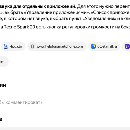
звука для отдельных приложений
.
Для этого нужно перейт
», выбрать «Управление приложениями», «Список приложен
 в котором нет звука, выбрать пункт «Уведомления» и вклю
на Tecno Spark 20 есть кнопка регулировки громкости на бо
4pda.to
www.helpforsmartphone.com
otvet.mail.ru
ске
ии
обы комментировать
е