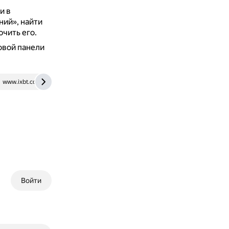
и в
ий», найти
чить его.
ковой панели
www.ixbt.com
rutube.ru
Войти