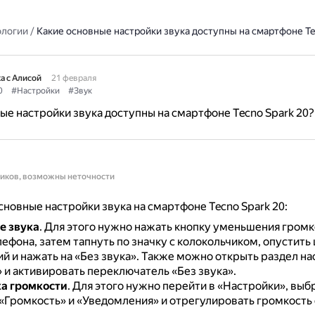
ологии
/
Какие основные настройки звука доступны на смартфоне Te
а с Алисой
21 февраля
0
#Настройки
#Звук
ые настройки звука доступны на смартфоне Tecno Spark 20?
ников, возможны неточности
новные настройки звука на смартфоне Tecno Spark 20:
е звука
.
Для этого нужно нажать кнопку уменьшения громк
ефона, затем тапнуть по значку с колокольчиком, опустить
 и нажать на «Без звука».
Также можно открыть раздел на
 и активировать переключатель «Без звука».
а громкости
.
Для этого нужно перейти в «Настройки», выбр
 «Громкость» и «Уведомления» и отрегулировать громкость