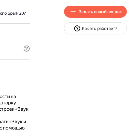
Задать новый вопрос
cno Spark 20?
Как это работает?
ости на
 шторку
строек «Звук
ать «Звук и
 с помощью