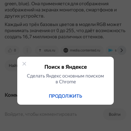
green, blue).
Она применяется для отображения
изображений на экранах мониторов, смартфонов и
других устройств.
Каждый из трёх базовых цветов в модели RGB может
принимать значения от 0 до 255, что даёт возможность
создать 16,7 миллионов различных оттенков.
0
otus.ru
media.contented.ru
skyeng.ru
Найти в Поиске
Поиск в Яндексе
Сделать Яндекс основным поиском
в Сhrome
Комментарии
ПРОДОЛЖИТЬ
Войдите, чтобы комментировать
Войти