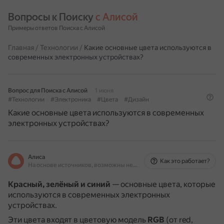
Вопросы к Поиску 
с Алисой
Примеры ответов Поиска с Алисой
Главная
/
Технологии
/
Какие основные цвета используются в
современных электронных устройствах?
Вопрос для Поиска с Алисой
1 июня
#Технологии
#Электроника
#Цвета
#Дизайн
Какие основные цвета используются в современных
электронных устройствах?
Алиса
Как это работает?
На основе источников, возможны неточности
Красный, зелёный и синий
— основные цвета, которые
используются в современных электронных
устройствах.
Эти цвета входят в цветовую модель
RGB
(от red,