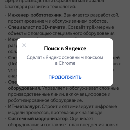
сфере производства и обработки материалов
благодаря развитию технологий:
Инженер-робототехник
.
Занимается разработкой,
проектированием и обслуживанием роботов.
Специалист по 3D-печати
.
Создаёт трёхмерные
объекты с помощью специального оборудования.
Инженер по биотехнологиям
.
Занимается
разработкой и внедрением новых технологий в
Поиск в Яндексе
области биологии и медицины.
Сделать Яндекс основным поиском
Специалист по промышленному интернету вещей
в Сhrome
(IIoT)
.
Внедряет и обслуживает сети подключённых
устройств, датчиков и оборудования для сбора и
анализа данных в реальном времени.
ПРОДОЛЖИТЬ
Оператор и наладчик высокотехнологичного
оборудования
.
Управляет и обслуживает сложные
производственные линии, включая цифровое и
роботизированное оборудование.
ИТ-металлург
.
Строит и оптимизирует цифровые
модели процессов, протекающих на заводе.
Системный модернизатор
.
Оценивает
оборудование и составляет план внедрения новых