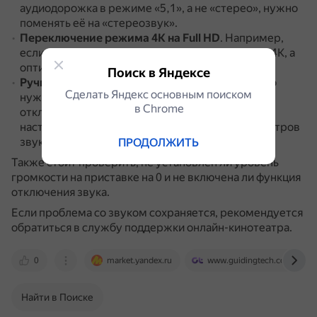
аудиодорожка в режиме «5,1», а не «стерео», нужно
поменять её на «стереозвук».
Переключение режима 4K на Full HD
.
Например,
если приложение само переключает режим на 4К, а
оптика не выведена, звук может пропадать.
Поиск в Яндексе
Ручная настройка параметров звука
.
Для этого
Сделать Яндекс основным поиском
нужно зайти в меню настроек звука приставки,
в Сhrome
отключить «Автонастройку», выбрать «Ручную
настройку» и передвинуть все ползунки параметров
звука в активное положение.
ПРОДОЛЖИТЬ
Также стоит проверить, не установлен ли уровень
громкости на приставке на 0 и не включена ли функция
отключения звука.
Если проблема со звуком сохраняется, рекомендуется
обратиться в службу поддержки онлайн-кинотеатра.
0
market.yandex.ru
www.guidingtech.com
Найти в Поиске