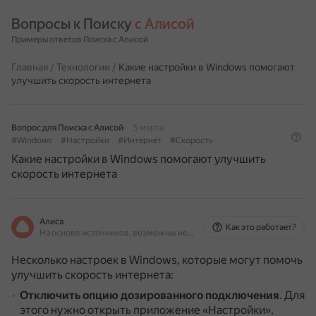
Вопросы к Поиску 
с Алисой
Примеры ответов Поиска с Алисой
Главная
/
Технологии
/
Какие настройки в Windows помогают
улучшить скорость интернета
Вопрос для Поиска с Алисой
5 марта
#Windows
#Настройки
#Интернет
#Скорость
Какие настройки в Windows помогают улучшить
скорость интернета
Алиса
Как это работает?
На основе источников, возможны неточности
Несколько настроек в Windows, которые могут помочь
улучшить скорость интернета:
Отключить опцию дозированного подключения
.
Для
этого нужно открыть приложение «Настройки»,