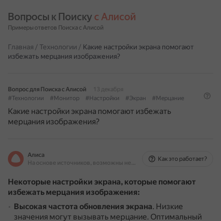
Вопросы к Поиску 
с Алисой
Примеры ответов Поиска с Алисой
Главная
/
Технологии
/
Какие настройки экрана помогают
избежать мерцания изображения?
Вопрос для Поиска с Алисой
13 декабря
#Технологии
#Монитор
#Настройки
#Экран
#Мерцание
Какие настройки экрана помогают избежать
мерцания изображения?
Алиса
Как это работает?
На основе источников, возможны неточности
Некоторые настройки экрана, которые помогают
избежать мерцания изображения:
Высокая частота обновления экрана
.
Низкие
значения могут вызывать мерцание.
Оптимальный