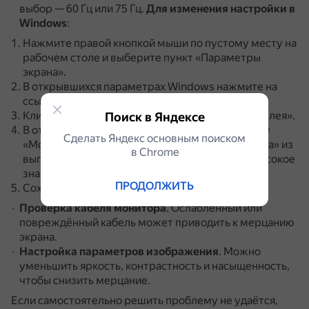
выбор — 60 Гц или 75 Гц.
Для изменения настройки в
Windows
:
Нажмите правой кнопкой мыши по пустому месту на
рабочем столе и выберите пункт «Параметры
экрана».
В открывшихся параметрах Windows нажмите на
ссылку «Дополнительные параметры дисплея».
Кликните на «Свойства видеоадаптера для дисплея».
Поиск в Яндексе
В открывшемся окне переключитесь на вкладку
Сделать Яндекс основным поиском
«Монитор» и в поле «Частота обновления экрана» из
в Сhrome
выпадающего меню выберите максимально высокое
значение.
ПРОДОЛЖИТЬ
Сохраните изменения на «ОК».
Проверка кабеля монитора
.
Ослабленный или
повреждённый кабель может приводить к мерцанию
экрана.
Настройка параметров изображения
.
Можно
уменьшить яркость, контрастность и насыщенность,
чтобы снизить мерцание.
Если самостоятельно решить проблему не удаётся,