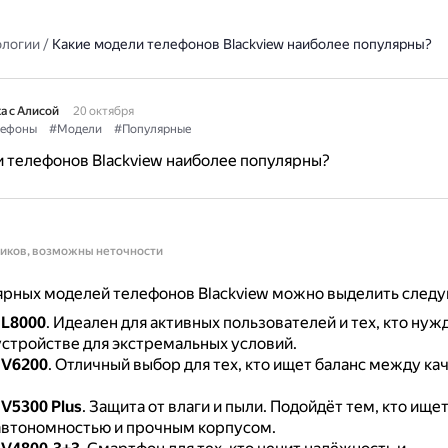
ологии
/
Какие модели телефонов Blackview наиболее популярны?
а с Алисой
20 октября
лефоны
#Модели
#Популярные
 телефонов Blackview наиболее популярны?
ников, возможны неточности
ярных моделей телефонов Blackview можно выделить след
BL8000
.
Идеален для активных пользователей и тех, кто нуж
стройстве для экстремальных условий.
BV6200
.
Отличный выбор для тех, кто ищет баланс между ка
BV5300 Plus
.
Защита от влаги и пыли.
Подойдёт тем, кто ище
автономностью и прочным корпусом.