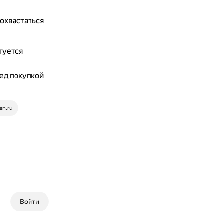
охвастаться
туется
ед покупкой
en.ru
Войти