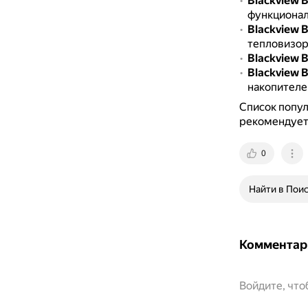
Blackview 
функционал
Blackview 
тепловизор
Blackview 
Blackview 
накопителем
Список попу
рекомендует
0
Найти в Пои
Комментар
Войдите, чт