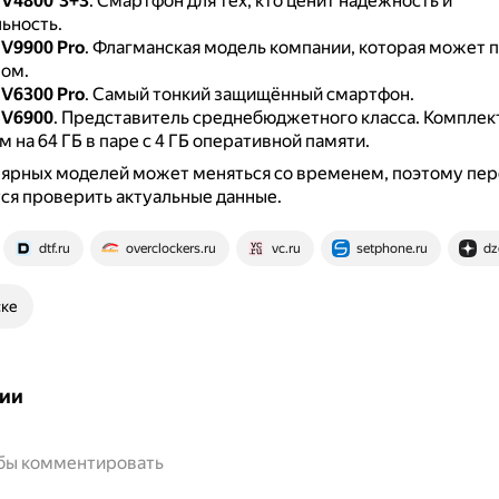
BV4800 3+3
.
Смартфон для тех, кто ценит надёжность и
ьность.
BV9900 Pro
.
Флагманская модель компании, которая может п
ом.
BV6300 Pro
.
Самый тонкий защищённый смартфон.
BV6900
.
Представитель среднебюджетного класса.
Комплек
 на 64 ГБ в паре с 4 ГБ оперативной памяти.
лярных моделей может меняться со временем, поэтому пер
ся проверить актуальные данные.
dtf.ru
overclockers.ru
vc.ru
setphone.ru
dz
ске
ии
обы комментировать