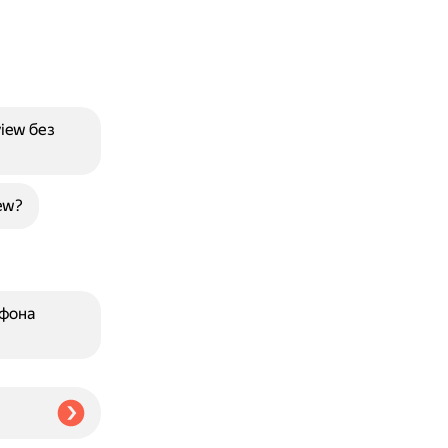
iew без
ew?
тфона