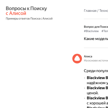
Вопросы к Поиску 
Главная
/
Техн
с Алисой
Примеры ответов Поиска с Алисой
Вопрос для Поиск
#Blackview
#Те
Какие модели
Алиса
На основе источ
Среди попул
Blackview 
надёжном у
Blackview 
ценой.
Blackview 
с хорошей 