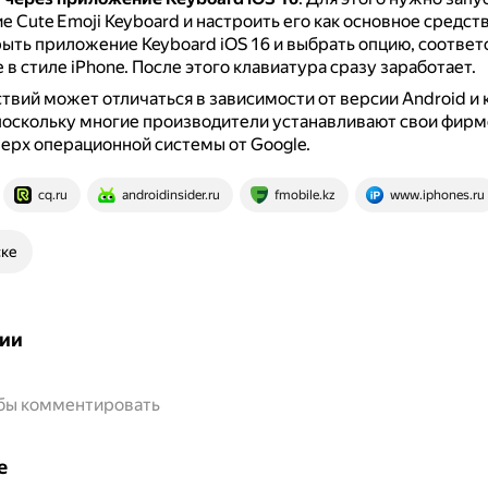
 Cute Emoji Keyboard и настроить его как основное средств
ыть приложение Keyboard iOS 16 и выбрать опцию, соотв
 в стиле iPhone.
После этого клавиатура сразу заработает.
твий может отличаться в зависимости от версии Android и
поскольку многие производители устанавливают свои фир
ерх операционной системы от Google.
cq.ru
androidinsider.ru
fmobile.kz
www.iphones.ru
ске
ии
обы комментировать
е