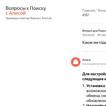
Вопросы к Поиску 
Главная
/
Техн
с Алисой
iOS?
Примеры ответов Поиска с Алисой
Вопрос для Поиск
#Android
#Клав
Какие методы
Алиса
На основе источ
Для настройк
следующие 
Установка
возможнос
обмена, с
обновления
Настройка