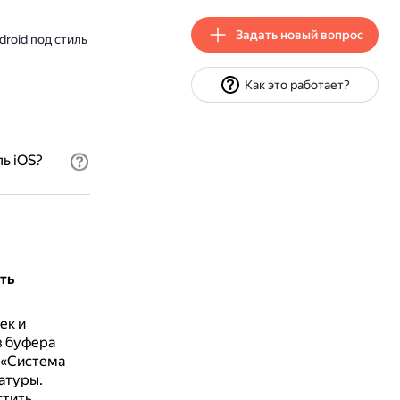
Задать новый вопрос
roid под стиль
Как это работает?
ь iOS?
ть
ек и
з буфера
 «Система
атуры.
стить