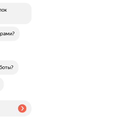
пок
арами?
аботы?