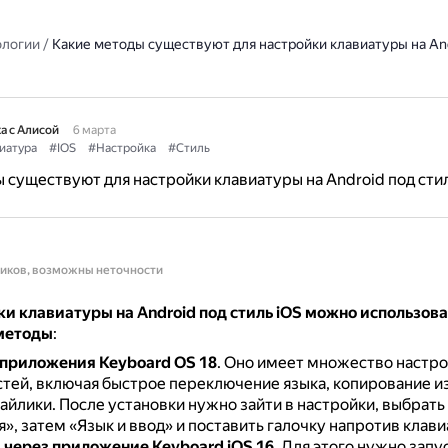
ологии
/
Какие методы существуют для настройки клавиатуры на And
а с Алисой
6 марта
иатура
#IOS
#Настройка
#Стиль
 существуют для настройки клавиатуры на Android под стил
ников, возможны неточности
и клавиатуры на Android под стиль iOS можно использова
методы
:
 приложения Keyboard OS 18
.
Оно имеет множество настро
тей, включая быстрое переключение языка, копирование и
майлики.
После установки нужно зайти в настройки, выбрать
», затем «Язык и ввод» и поставить галочку напротив клави
 через приложение Keyboard iOS 16
.
Для этого нужно запу