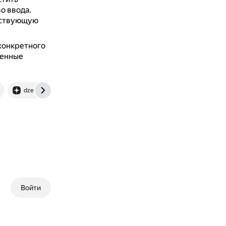
о ввода.
етствующую
 конкретного
менные
dzen.ru
Войти