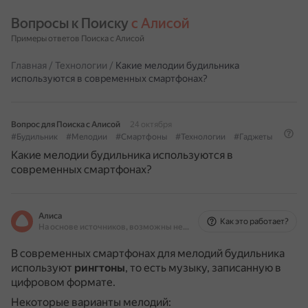
Вопросы к Поиску 
с Алисой
Примеры ответов Поиска с Алисой
Главная
/
Технологии
/
Какие мелодии будильника
используются в современных смартфонах?
Вопрос для Поиска с Алисой
24 октября
#Будильник
#Мелодии
#Смартфоны
#Технологии
#Гаджеты
Какие мелодии будильника используются в
современных смартфонах?
Алиса
Как это работает?
На основе источников, возможны неточности
В современных смартфонах для мелодий будильника
используют
рингтоны
, то есть музыку, записанную в
цифровом формате.
Некоторые варианты мелодий: