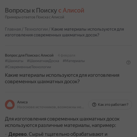
Вопросы к Поиску 
с Алисой
Примеры ответов Поиска с Алисой
Главная
/
Технологии
/
Какие материалы используются для
изготовления современных шахматных досок?
Вопрос для Поиска с Алисой
4 февраля
#Шахматы
#ШахматнаяДоска
#Материалы
#СовременныеТехнологии
Какие материалы используются для изготовления
современных шахматных досок?
Алиса
Как это работает?
На основе источников, возможны неточности
Для изготовления современных шахматных досок
используются различные материалы, например:
Дерево
.
Сырьё тщательно обрабатывают и