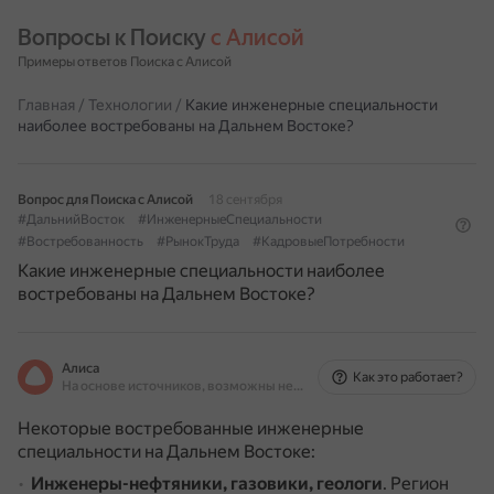
Вопросы к Поиску 
с Алисой
Примеры ответов Поиска с Алисой
Главная
/
Технологии
/
Какие инженерные специальности
наиболее востребованы на Дальнем Востоке?
Вопрос для Поиска с Алисой
18 сентября
#ДальнийВосток
#ИнженерныеСпециальности
#Востребованность
#РынокТруда
#КадровыеПотребности
Какие инженерные специальности наиболее
востребованы на Дальнем Востоке?
Алиса
Как это работает?
На основе источников, возможны неточности
Некоторые востребованные инженерные
специальности на Дальнем Востоке:
Инженеры-нефтяники, газовики, геологи
.
Регион