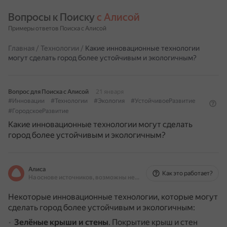
Вопросы к Поиску 
с Алисой
Примеры ответов Поиска с Алисой
Главная
/
Технологии
/
Какие инновационные технологии
могут сделать город более устойчивым и экологичным?
Вопрос для Поиска с Алисой
21 января
#Инновации
#Технологии
#Экология
#УстойчивоеРазвитие
#ГородскоеРазвитие
Какие инновационные технологии могут сделать
город более устойчивым и экологичным?
Алиса
Как это работает?
На основе источников, возможны неточности
Некоторые инновационные технологии, которые могут
сделать город более устойчивым и экологичным:
Зелёные крыши и стены
.
Покрытие крыш и стен