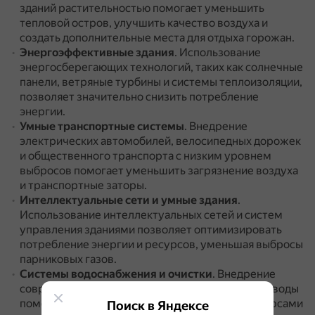
зданий растительностью помогает уменьшить
тепловой остров, улучшить качество воздуха и
создать дополнительные места для отдыха горожан.
Энергоэффективные здания
.
Использование
энергосберегающих технологий, таких как солнечные
панели, ветряные турбины и системы теплоизоляции,
позволяет значительно снизить потребление
энергии.
Умные транспортные системы
.
Внедрение
электрических автомобилей, велосипедных дорожек
и общественного транспорта с низким уровнем
выбросов помогает уменьшить загрязнение воздуха
и транспортные заторы.
Интеллектуальные сети и умные здания
.
Использование интеллектуальных сетей и систем
управления зданиями позволяет оптимизировать
потребление энергии и ресурсов, уменьшая выбросы
парниковых газов.
Системы водоснабжения и очистки
.
Внедрение
современных систем водоснабжения и очистки воды
помогает эффективно управлять водными ресурсами
Поиск в Яндексе