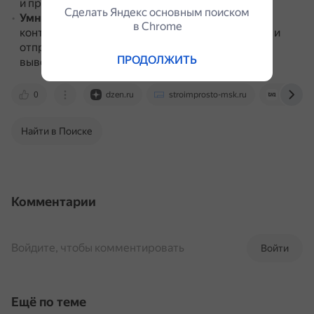
и предотвращать загрязнение водоёмов.
Сделать Яндекс основным поиском
Умные пункты для вторсырья
.
Датчики
в Сhrome
контролируют уровень заполненности мусорок и
отправляют сигнал оператору, отвечающему за
ПРОДОЛЖИТЬ
вывоз отходов.
0
dzen.ru
stroimprosto-msk.ru
kod.ru
Найти в Поиске
Комментарии
Войдите, чтобы комментировать
Войти
Ещё по теме