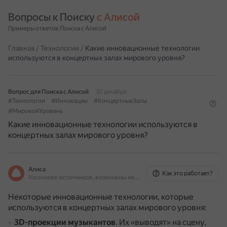
Вопросы к Поиску 
с Алисой
Примеры ответов Поиска с Алисой
Главная
/
Технологии
/
Какие инновационные технологии
используются в концертных залах мирового уровня?
Вопрос для Поиска с Алисой
30 декабря
#Технологии
#Инновации
#КонцертныеЗалы
#МировойУровень
Какие инновационные технологии используются в
концертных залах мирового уровня?
Алиса
Как это работает?
На основе источников, возможны неточности
Некоторые инновационные технологии, которые
используются в концертных залах мирового уровня:
3D-проекции музыкантов
.
Их «выводят» на сцену,