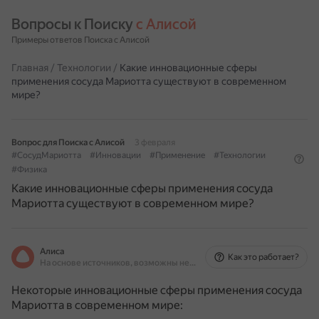
Вопросы к Поиску 
с Алисой
Примеры ответов Поиска с Алисой
Главная
/
Технологии
/
Какие инновационные сферы
применения сосуда Мариотта существуют в современном
мире?
Вопрос для Поиска с Алисой
3 февраля
#СосудМариотта
#Инновации
#Применение
#Технологии
#Физика
Какие инновационные сферы применения сосуда
Мариотта существуют в современном мире?
Алиса
Как это работает?
На основе источников, возможны неточности
Некоторые инновационные сферы применения сосуда
Мариотта в современном мире: