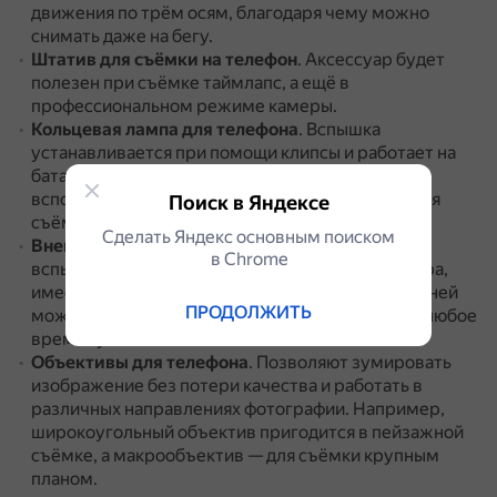
движения по трём осям, благодаря чему можно
снимать даже на бегу.
Штатив для съёмки на телефон
.
Аксессуар будет
полезен при съёмке таймлапс, а ещё в
профессиональном режиме камеры.
Кольцевая лампа для телефона
.
Вспышка
устанавливается при помощи клипсы и работает на
батарейках.
Её можно использовать в качестве
вспомогательного средства освещения во время
Поиск в Яндексе
съёмки на фронтальную камеру.
Сделать Яндекс основным поиском
Внешняя вспышка
.
Компактная светодиодная
в Сhrome
вспышка работает от собственного аккумулятора,
имеет функцию регулировки уровня яркости.
С ней
ПРОДОЛЖИТЬ
можно получать отчётливые светлые снимки в любое
время суток.
Объективы для телефона
.
Позволяют зумировать
изображение без потери качества и работать в
различных направлениях фотографии.
Например,
широкоугольный объектив пригодится в пейзажной
съёмке, а макрообъектив — для съёмки крупным
планом.