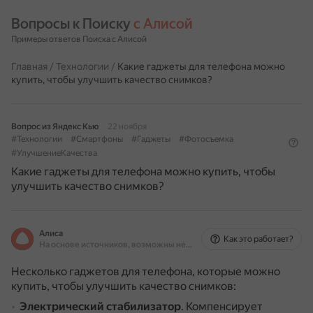
Вопросы к Поиску 
с Алисой
Примеры ответов Поиска с Алисой
Главная
/
Технологии
/
Какие гаджеты для телефона можно
купить, чтобы улучшить качество снимков?
Вопрос из Яндекс Кью
22 ноября
#Технологии
#Смартфоны
#Гаджеты
#Фотосъемка
#УлучшениеКачества
Какие гаджеты для телефона можно купить, чтобы
улучшить качество снимков?
Алиса
Как это работает?
На основе источников, возможны неточности
Несколько гаджетов для телефона, которые можно
купить, чтобы улучшить качество снимков:
Электрический стабилизатор
.
Компенсирует