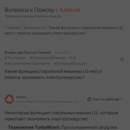
Вопросы к Поиску 
с Алисой
Примеры ответов Поиска с Алисой
Главная
/
Технологии
/
Какие функции стиральной машины LG
могут помочь экономить электроэнергию?
Вопрос для Поиска с Алисой
8 декабря
#Технологии
#СтиральныеМашины
#LG
#ЭкономияЭлектроэнергии
#ПолезныеФункции
Какие функции стиральной машины LG могут
помочь экономить электроэнергию?
Алиса
Как это работает?
На основе источников, возможны неточности
Некоторые функции стиральных машин LG, которые
помогают экономить электроэнергию:
Технология TurboWash
.
При половинной загрузке