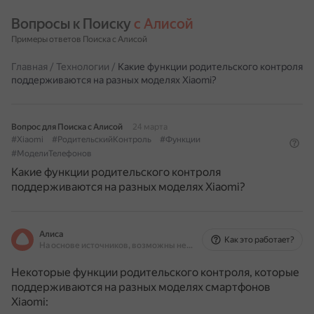
Вопросы к Поиску 
с Алисой
Примеры ответов Поиска с Алисой
Главная
/
Технологии
/
Какие функции родительского контроля
поддерживаются на разных моделях Xiaomi?
Вопрос для Поиска с Алисой
24 марта
#Xiaomi
#РодительскийКонтроль
#Функции
#МоделиТелефонов
Какие функции родительского контроля
поддерживаются на разных моделях Xiaomi?
Алиса
Как это работает?
На основе источников, возможны неточности
Некоторые функции родительского контроля, которые
поддерживаются на разных моделях смартфонов
Xiaomi: