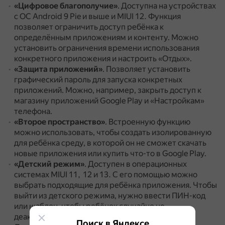
«Цифровое благополучие»
.
Доступна на устройствах
с ОС Android 9 Pie и выше и MIUI 12.
Функция
позволяет ограничить доступ ребёнка к
определённым приложениям и контенту.
Можно
установить ограничения времени использования
конкретного приложения и настроить «Отдых».
«Защита приложений»
.
Позволяет установить
графический пароль для запуска конкретных
приложений.
Можно, например, закрыть доступ к
магазину приложений Google Play и «Настройкам»
телефона.
«Второе пространство»
.
Встроенную функцию
можно использовать, чтобы создать изолированную
для ребёнка среду, в которой он не сможет скачать
новые приложения или купить что-то в Google Play.
«Детский режим»
.
Доступен в операционных
системах MIUI 11, 12 и 13.
С его помощью можно
выбрать подходящие для ребёнка приложения.
Чтобы
выйти из детского режима, нужно ввести ПИН-код
или шаблон, чтобы ребёнок случайно не
деактивировал его.
Поиск в Яндексе