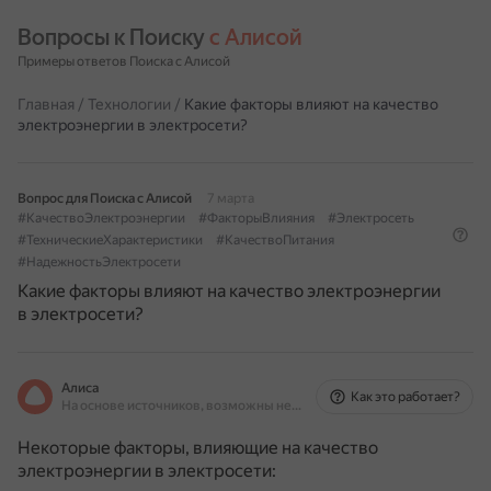
Вопросы к Поиску 
с Алисой
Примеры ответов Поиска с Алисой
Главная
/
Технологии
/
Какие факторы влияют на качество
электроэнергии в электросети?
Вопрос для Поиска с Алисой
7 марта
#КачествоЭлектроэнергии
#ФакторыВлияния
#Электросеть
#ТехническиеХарактеристики
#КачествоПитания
#НадежностьЭлектросети
Какие факторы влияют на качество электроэнергии
в электросети?
Алиса
Как это работает?
На основе источников, возможны неточности
Некоторые факторы, влияющие на качество
электроэнергии в электросети: