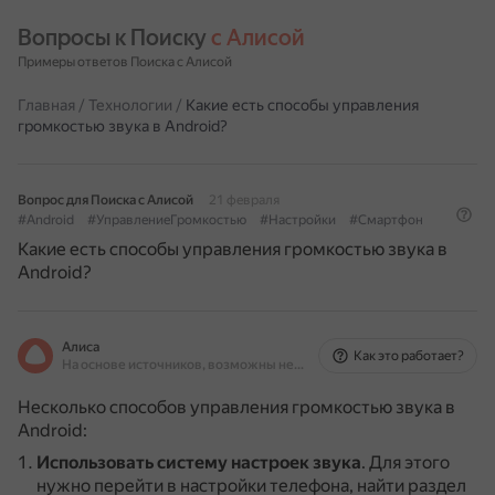
Вопросы к Поиску 
с Алисой
Примеры ответов Поиска с Алисой
Главная
/
Технологии
/
Какие есть способы управления
громкостью звука в Android?
Вопрос для Поиска с Алисой
21 февраля
#Android
#УправлениеГромкостью
#Настройки
#Смартфон
Какие есть способы управления громкостью звука в
Android?
Алиса
Как это работает?
На основе источников, возможны неточности
Несколько способов управления громкостью звука в
Android:
Использовать систему настроек звука
.
Для этого
нужно перейти в настройки телефона, найти раздел