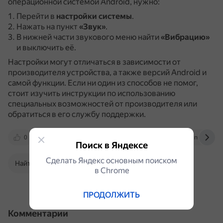
операционной системой Android, нужно:
Перейти в
настройки системы
.
Нажать на пункт
«Звук»
.
В нижней части звукового меню найти
«Вибрацию»
и выключить её.
Настройки могут отличаться в зависимости от
производителя устройства, а также версий Android и
самой функции.
Если ни один из способов не помог,
стоит изучить инструкции по использованию
специальных возможностей от производителя или
обратиться в его службу поддержки.
0
www.androidauthority.com
androidinsider.ru
Поиск в Яндексе
Сделать Яндекс основным поиском
Найти в Поиске
в Сhrome
ПРОДОЛЖИТЬ
Комментарии