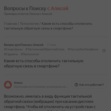
Вопросы к Поиску 
с Алисой
Примеры ответов Поиска с Алисой
Главная
/
Технологии
/
Какие есть способы отключить
тактильную обратную связь в смартфоне?
Вопрос для Поиска с Алисой
17 мая
#Смартфоны
#ТактильнаяОбратнаяСвязь
#НастройкиТелефона
#Гаджеты
#Технологии
Какие есть способы отключить тактильную
обратную связь в смартфоне?
Алиса
Как это работает?
На основе источников, возможны неточности
Возможно, имелась в виду функция тактильной
обратной связи (вибрации) при касании дисплея
смартфона.
Чтобы её отключить на устройствах с