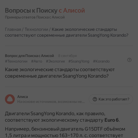
Вопросы к Поиску 
с Алисой
Примеры ответов Поиска с Алисой
Главная
/
Технологии
/
Какие экологические стандарты
соответствуют современные двигатели SsangYong Korando?
Вопрос для Поиска с Алисой
8 сентября
#Технологии
#Авто
#Экология
#SsangYong
#Korando
Какие экологические стандарты соответствуют
современные двигатели SsangYong Korando?
Алиса
Как это работает?
На основе источников, возможны неточности
Двигатели SsangYong Korando, как правило,
соответствуют экологическому стандарту
Euro 6
.
Например, бензиновый двигатель G15DTF объёмом
1,5 литра и мощностью 163–170 л. с. соответствует