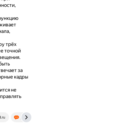
нности,
 функцию
рживает
ала,
ру трёх
ее точной
вещения.
быть
твечает за
торные кадры
ится не
управлять
.ru
journal.citilink.ru