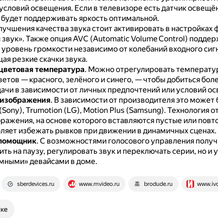
условий освещения.
Если в телевизоре есть датчик освещё
 будет поддерживать яркость оптимальной.
лучшения качества звука стоит активировать в настройках
звук».
Также опция AVC (Automatic Volume Control) подде
 уровень громкости независимо от колебаний входного сигн
ая резкие скачки звука.
 цветовая температура
.
Можно отрегулировать температу
етов — красного, зелёного и синего, — чтобы добиться бол
ачи в зависимости от личных предпочтений или условий ос
 изображения
.
В зависимости от производителя это может 
(Sony), Trumotion (LG), Motion Plus (Samsung).
Технология о
бражения, на основе которого вставляются пустые или пов
оляет избежать рывков при движении в динамичных сценах.
 помощник
.
С возможностями голосового управления получ
ить на паузу, регулировать звук и переключать серии, но и 
мными» девайсами в доме.
sberdevices.ru
www.mvideo.ru
brodude.ru
www.ivd
ске