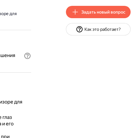
Задать новый вопрос
зоре для
Как это работает?
ышения
изоре для
 глаз
 и его
 при