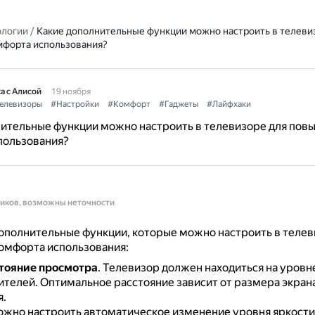
ологии
/
Какие дополнительные функции можно настроить в телеви
форта использования?
а с Алисой
19 ноября
елевизоры
#Настройки
#Комфорт
#Гаджеты
#Лайфхаки
нительные функции можно настроить в телевизоре для пов
пользования?
ников, возможны неточности
ополнительные функции, которые можно настроить в телев
омфорта использования:
стояние просмотра
.
Телевизор должен находиться на уровне
ителей.
Оптимальное расстояние зависит от размера экрана
.
жно настроить автоматическое изменение уровня яркости