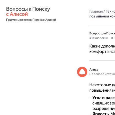
Вопросы к Поиску 
Главная
/
Техн
с Алисой
повышения ком
Примеры ответов Поиска с Алисой
Вопрос для Поиск
#Технологии
#Т
Какие допол
комфорта ис
Алиса
На основе источ
Некоторые д
повышения к
Угол и рас
сидящих зр
разрешения
Яркость
.
Мо