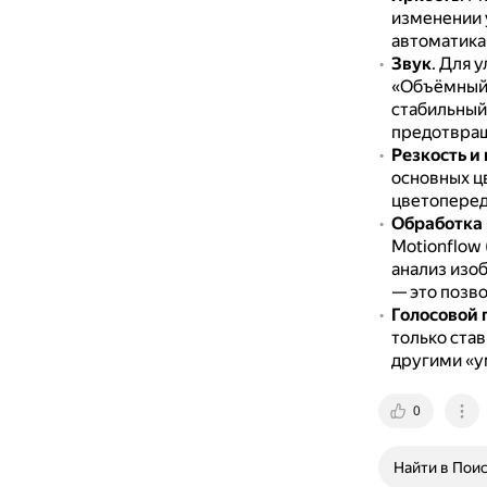
изменении 
автоматика
Звук
.
Для у
«Объёмный 
стабильный
предотвращ
Резкость и
основных цв
цветоперед
Обработка
Motionflow 
анализ изо
— это позв
Голосовой
только став
другими «у
0
Найти в Пои